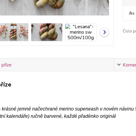
/
ks
Číslo p
 příze
Komen
říze
- krásné jemné načechrané merino superwash v novém návinu 50
tní kalendáře) ručně barvené, každé přadénko originál