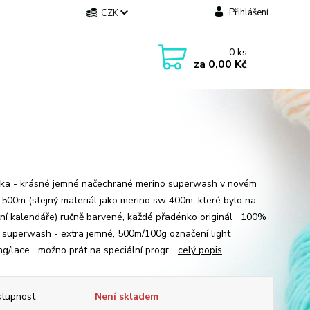
Přihlášení
CZK
0
ks
za
0,00 Kč
a - krásné jemné načechrané merino superwash v novém
 500m (stejný materiál jako merino sw 400m, které bylo na
ní kalendáře) ručně barvené, každé přadénko originál 100%
 superwash - extra jemné, 500m/100g označení light
ing/lace možno prát na speciální progr...
celý popis
tupnost
Není skladem