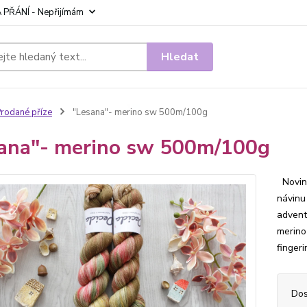
 PŘÁNÍ - Nepřijímám
Hledat
rodané příze
"Lesana"- merino sw 500m/100g
ana"- merino sw 500m/100g
Novink
návinu
advent
merino
finger
Dos