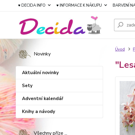
♥ DECIDA INFO
♥ INFORMACE K NÁKUPU
BARVENÍ NA
Úvod
P
Novinky
"Les
Aktuální novinky
Sety
Adventní kalendář
Knihy a návody
Všechny příze ...