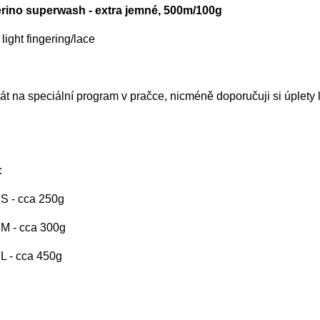
ino superwash - extra jemné, 500m/100g
light fingering/lace
t na speciální program v pračce, nicméně doporučuji si úplety 
:
. S - cca 250g
. M - cca 300g
. L - cca 450g