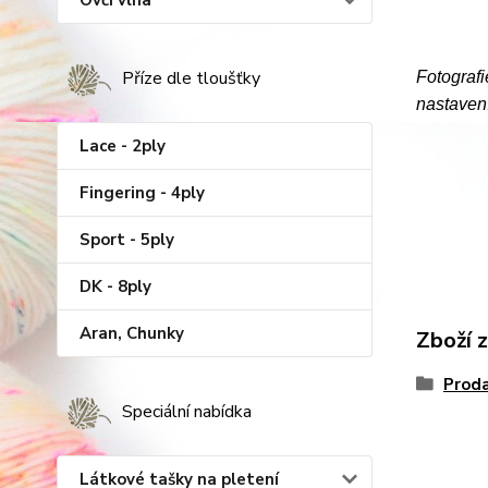
Ovčí vlna
Příze dle tloušťky
Fotografi
nastavení
Lace - 2ply
Fingering - 4ply
Sport - 5ply
DK - 8ply
Aran, Chunky
Zboží 
Proda
Speciální nabídka
Látkové tašky na pletení