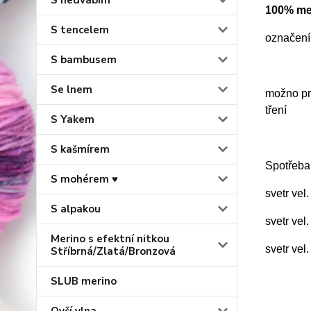
S hedvábím
100% mer
S tencelem
označení 
S bambusem
Se lnem
možno prá
tření
S Yakem
S kašmírem
Spotřeba
S mohérem ♥
svetr vel
S alpakou
svetr vel
Merino s efektní nitkou
svetr vel
Stříbrná/Zlatá/Bronzová
SLUB merino