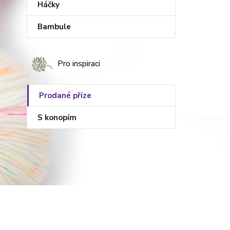
Háčky
Bambule
Pro inspiraci
Prodané příze
S konopím