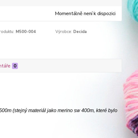
Momentálně není k dispozici
roduktu:
M500-004
Výrobce:
Decida
táře
0
0m (stejný materiál jako merino sw 400m, které bylo