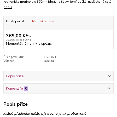
jednonitka merino sw 366m - ideál na šátky, jemňoučká, nadýchaná
celý
popis
Dostupnost
Není skladem
369,00 Kč
/
ks
304,96 Kč
bez DPH
Momentálně není k dispozici
Číslo produktu:
ES3-071
Výrobce:
Decida
Popis příze
Komentáře
0
Popis příze
každé přadénko může být trochu jinak probarvené