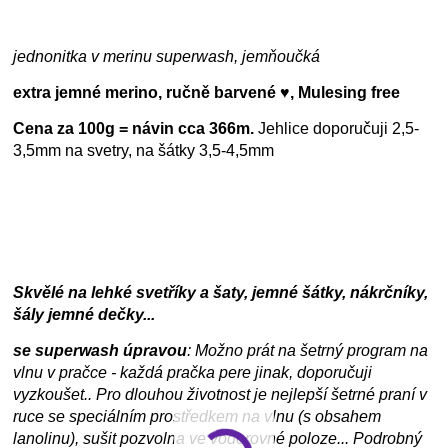
jednonitka v merinu superwash, jemňoučká
extra jemné merino, ručně barvené ♥, Mulesing free
Cena za 100g = návin cca 366m.
Jehlice doporučuji 2,5-
3,5mm na svetry, na šátky 3,5-4,5mm
Skvělé na lehké svetříky a šaty, jemné šátky, nákrčníky,
šály jemné dečky...
se superwash úpravou
: Možno prát na šetrný program na
vlnu v pračce - každá pračka pere jinak, doporučuji
vyzkoušet.. Pro dlouhou životnost je nejlepší šetrné praní v
ruce se speciálním prostředkem na vlnu (s obsahem
lanolinu), sušit pozvolna ve vodorovné poloze... Podrobný