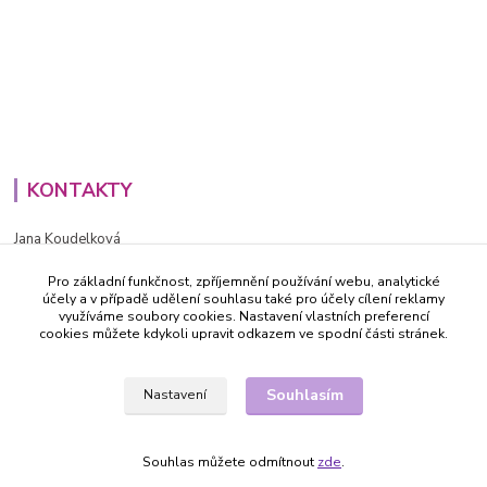
KONTAKTY
Jana Koudelková
+420734186543
Pro základní funkčnost, zpříjemnění používání webu, analytické
PO - PÁ (8-16h)
účely a v případě udělení souhlasu také pro účely cílení reklamy
využíváme soubory cookies. Nastavení vlastních preferencí
info@decida.cz
cookies můžete kdykoli upravit odkazem ve spodní části stránek.
Souhlasím
Nastavení
Souhlas můžete odmítnout
zde
.
Vytvořeno na
Eshop-rychle.cz