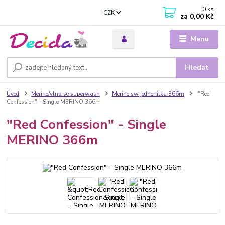
0
ks
CZK
za
0,00 Kč
Menu
Hledat
Úvod
Merino/vlna se superwash
Merino sw jednonitka 366m
"Red
Confession" - Single MERINO 366m
"Red Confession" - Single
MERINO 366m