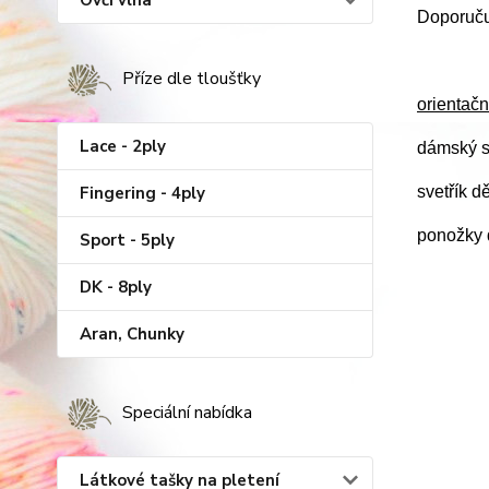
Ovčí vlna
Doporučuj
Příze dle tloušťky
orientačn
Lace - 2ply
dámský s
Fingering - 4ply
svetřík d
ponožky d
Sport - 5ply
DK - 8ply
Aran, Chunky
Speciální nabídka
Látkové tašky na pletení