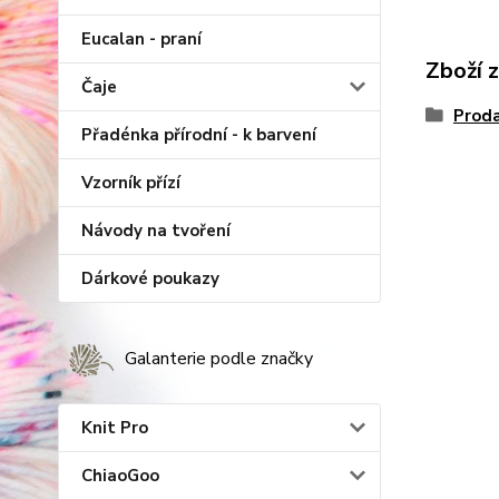
Eucalan - praní
Zboží 
Čaje
Proda
Přadénka přírodní - k barvení
Vzorník přízí
Návody na tvoření
Dárkové poukazy
Galanterie podle značky
Knit Pro
ChiaoGoo