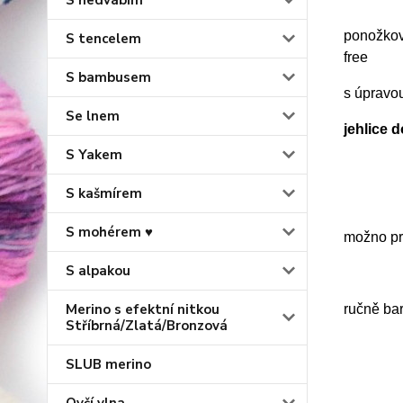
S hedvábím
ponožkov
S tencelem
free
S bambusem
s úpravo
Se lnem
jehlice 
S Yakem
S kašmírem
S mohérem ♥
možno prá
S alpakou
Merino s efektní nitkou
ručně ba
Stříbrná/Zlatá/Bronzová
SLUB merino