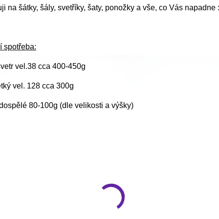
i na šátky, šály, svetříky, šaty, ponožky a vše, co Vás napadne :
í spotřeba:
vetr vel.38 cca 400-450g
ětký vel. 128 cca 300g
ospělé 80-100g (dle velikosti a výšky)