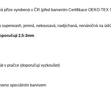
á příze vyrobená v ČR (před barvením Certifikace OEKO-TEX Sta
u superwash, jemná, nekousavá, nadýchaná, nenáročná na údr
doporučuji 2,5-3mm
t v pračce (doporučuji vyzkoušet)
rveno speciálním barvivem