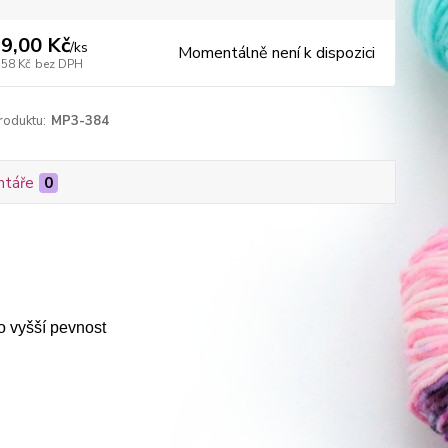
9,00 Kč
/
ks
Momentálně není k dispozici
,58 Kč
bez DPH
roduktu:
MP3-384
táře
0
o vyšší pevnost