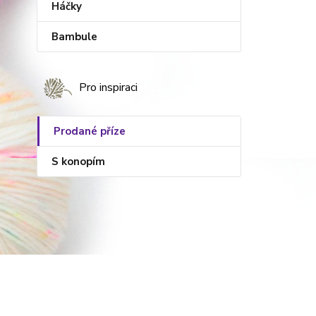
Háčky
Bambule
Pro inspiraci
Prodané příze
S konopím