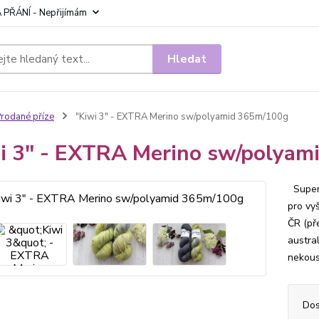
 PŘÁNÍ - Nepřijímám
Hledat
rodané příze
"Kiwi 3" - EXTRA Merino sw/polyamid 365m/100g
i 3" - EXTRA Merino sw/polya
Super 
pro vy
ČR (př
austra
nekous
Dos