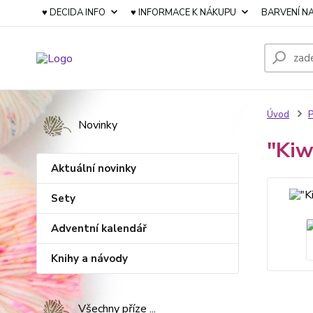
♥ DECIDA INFO
♥ INFORMACE K NÁKUPU
BARVENÍ NA
Úvod
P
Novinky
"Kiw
Aktuální novinky
Sety
Adventní kalendář
Knihy a návody
Všechny příze ...