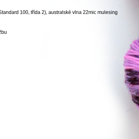
ndard 100, třída 2), australské vlna 22mic mulesing
žbu