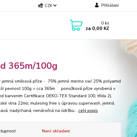
Přihlášení
CZK
0
ks
za
0,00 Kč
mid 365m/100g
jemná směsová příze - 75% jemné merino sw/ 25% polyamid
šší pevnost 100g = cca 365m ponožková příze vyrobená v
ed barvením Certifikace OEKO-TEX Standard 100, třída 2),
lské vlna 22mic mulesing free s úpravou superwash, jemná,
avá, nadýchaná, nenáročná na údržbu...
celý popis
tupnost
Není skladem