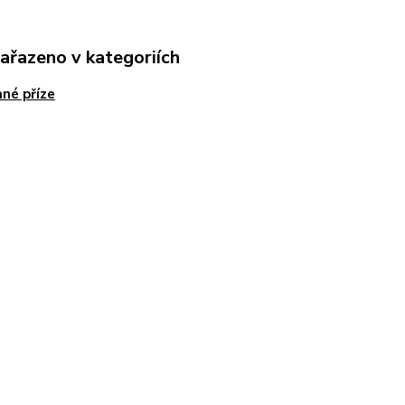
zařazeno v kategoriích
né příze