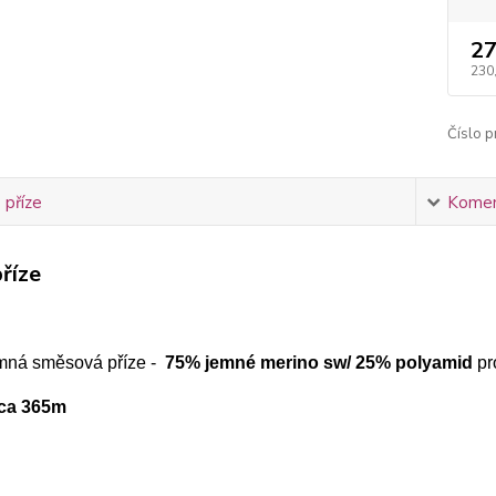
27
230
Číslo p
 příze
Komen
říze
mná směsová příze -
75% jemné merino sw/ 25% polyamid
pr
cca 365m