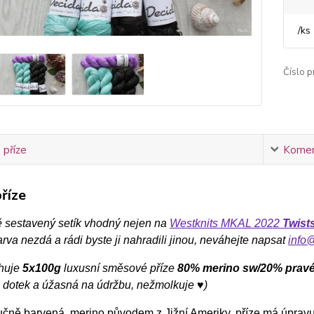
/
ks
Číslo p
 příze
Komen
říze
ě sestavený setík vhodný nejen na
Westknits MKAL 2022
Twist
rva nezdá a rádi byste ji nahradili jinou, neváhejte napsat
info
huje
5x100g
l
uxusní směsové příze
80% merino sw/20% prav
 dotek a úžasná na údržbu, nežmolkuje ♥)
ručně barvená, merino původem z Jižní Ameriky, příze má úprav