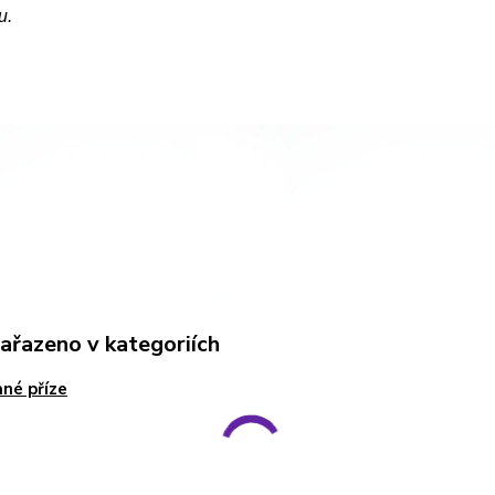
u.
zařazeno v kategoriích
né příze