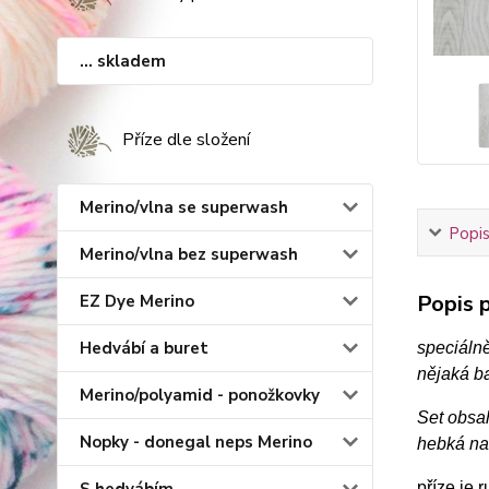
... skladem
Příze dle složení
Merino/vlna se superwash
Popis
Merino/vlna bez superwash
Popis p
EZ Dye Merino
Hedvábí a buret
speciáln
nějaká ba
Merino/polyamid - ponožkovky
Set obsa
Nopky - donegal neps Merino
hebká na
příze je 