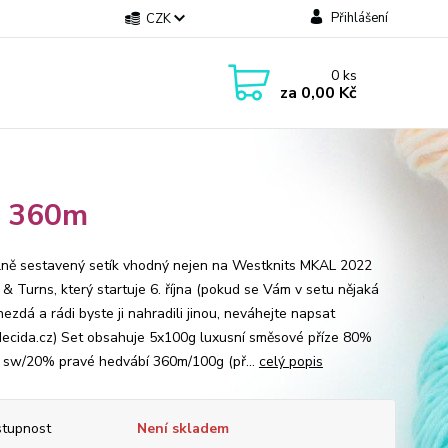
Přihlášení
CZK
0
ks
za
0,00 Kč
0 360m
lně sestavený setík vhodný nejen na Westknits MKAL 2022
 & Turns, který startuje 6. října (pokud se Vám v setu nějaká
ezdá a rádi byste ji nahradili jinou, neváhejte napsat
ecida.cz) Set obsahuje 5x100g luxusní směsové příze 80%
 sw/20% pravé hedvábí 360m/100g (př...
celý popis
tupnost
Není skladem