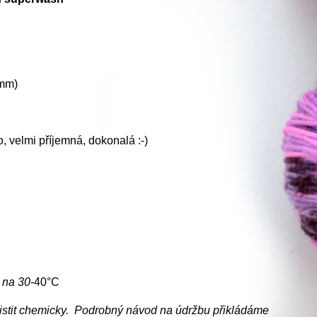
5mm)
lo, velmi příjemná, dokonalá :-)
e na
30
-40°C
ečistit chemicky. Podrobný návod na údržbu přikládáme