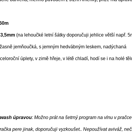
360m
3-3,5mm
(na lehoučké letní šátky doporučuji jehlice větší např. 
 úžasně jemňoučká, s jemným hedvábným leskem, nadýchaná
celoroční úplety, v zimě hřeje, v létě chladí, hodí se i na holé tě
rwash úpravou
: Možno prát na šetrný program na vlnu v pračc
račka pere jinak, doporučuji vyzkoušet.. Nepoužívat aviváž, n