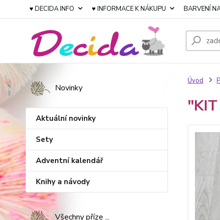
♥ DECIDA INFO
♥ INFORMACE K NÁKUPU
BARVENÍ NA
Úvod
P
Novinky
"KIT
Aktuální novinky
Sety
Adventní kalendář
Knihy a návody
Všechny příze ...