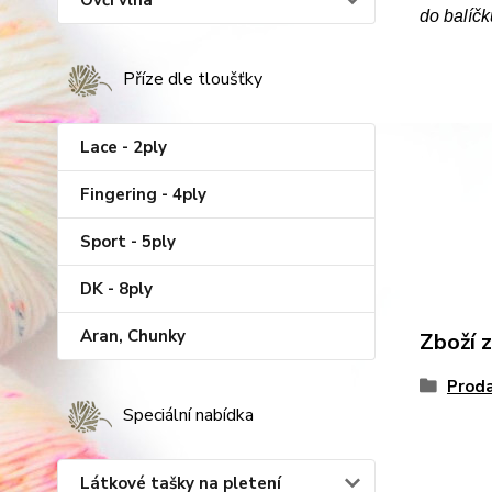
Ovčí vlna
do balíčk
Příze dle tloušťky
Lace - 2ply
Fingering - 4ply
Sport - 5ply
DK - 8ply
Aran, Chunky
Zboží 
Proda
Speciální nabídka
Látkové tašky na pletení