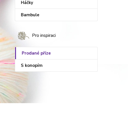
Háčky
Bambule
Pro inspiraci
Prodané příze
S konopím