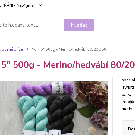
 PŘÁNÍ - Nepřijímám
Hledat
rodané příze
"KIT 5" 500g - Merino/hedvábí 80/20 360m
 5" 500g - Merino/hedvábí 80/2
speciá
Twists
barva n
info@d
merino
Dos