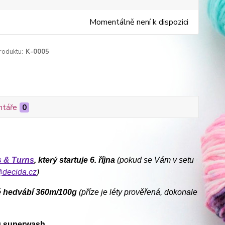
Momentálně není k dispozici
roduktu:
K-0005
táře
0
s & Turns
, který startuje 6. října
(pokud se Vám v setu
@decida.cz
)
é hedvábí 360m/100g
(příze je léty prověřená, dokonale
u
superwash