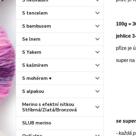
S hedvábím
S tencelem
100g = 
S bambusem
jehlice 
Se lnem
příze je
S Yakem
super na 
S kašmírem
S mohérem ♥
S alpakou
Merino s efektní nitkou
Stříbrná/Zlatá/Bronzová
se supe
SLUB merino
- každá p