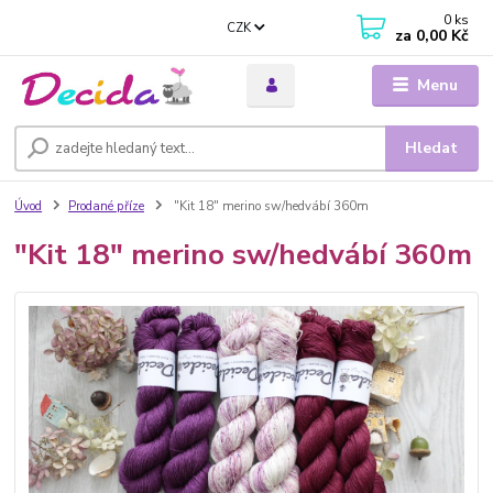
0
ks
CZK
za
0,00 Kč
Menu
Hledat
Úvod
Prodané příze
"Kit 18" merino sw/hedvábí 360m
"Kit 18" merino sw/hedvábí 360m