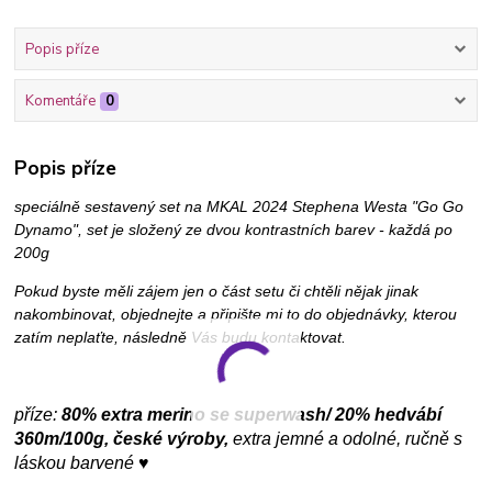
Popis příze
Komentáře
0
Popis příze
speciálně sestavený set na MKAL 2024 Stephena Westa "Go Go
Dynamo", set je složený ze dvou kontrastních barev - každá po
200g
Pokud byste měli zájem jen o část setu či chtěli nějak jinak
nakombinovat, objednejte a připište mi to do objednávky, kterou
zatím neplaťte, následně Vás budu kontaktovat.
příze:
80% extra merino se superwash/ 20% hedvábí
360m/100g, české výroby,
extra jemné a odolné, ručně s
láskou barvené ♥