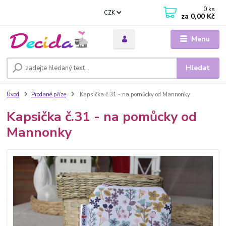
0
ks
CZK
za
0,00 Kč
Menu
Hledat
Úvod
Prodané příze
Kapsička č.31 - na pomůcky od Mannonky
Kapsička č.31 - na pomůcky od
Mannonky