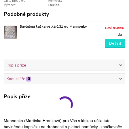
Číslo produktu:
MPm-31
Výrobce:
Decida
Podobné produkty
Bavlněná taška velká č.31 od Mannonky
Není skladem
/
ks
Detail
Popis příze
Komentáře
0
Popis příze
Mannonka (Martinka Hronková) pro Vás s láskou ušila tuto
bavlněnou kapsičku na drobnosti a pletací pomůcky -značkovače