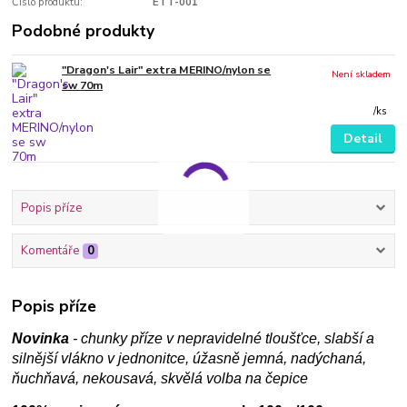
Číslo produktu:
ETT-001
Podobné produkty
"Dragon's Lair" extra MERINO/nylon se
Není skladem
sw 70m
/
ks
Detail
Popis příze
Komentáře
0
Popis příze
Novinka
- chunky příze v nepravidelné tloušťce, slabší a
silnější vlákno v jednonitce, úžasně jemná, nadýchaná,
ňuchňavá, nekousavá, skvělá volba na čepice