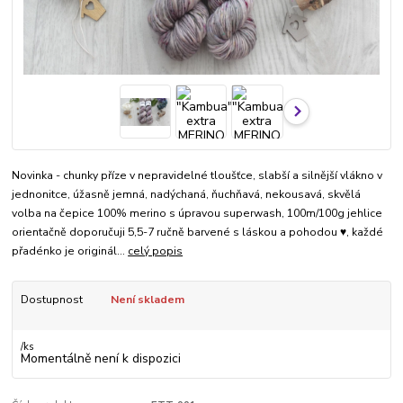
Novinka - chunky příze v nepravidelné tloušťce, slabší a silnější vlákno v
jednonitce, úžasně jemná, nadýchaná, ňuchňavá, nekousavá, skvělá
volba na čepice 100% merino s úpravou superwash, 100m/100g jehlice
orientačně doporučuji 5,5-7 ručně barvené s láskou a pohodou ♥, každé
přadénko je originál...
celý popis
Dostupnost
Není skladem
/
ks
Momentálně není k dispozici