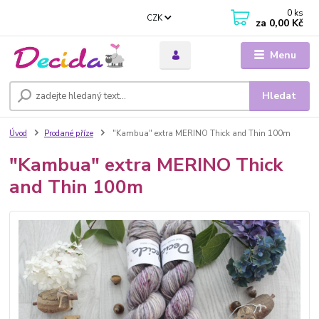
0
ks
CZK
za
0,00 Kč
Menu
Hledat
Úvod
Prodané příze
"Kambua" extra MERINO Thick and Thin 100m
"Kambua" extra MERINO Thick
and Thin 100m