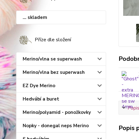
... skladem
Příze dle složení
Podobn
Merino/vlna se superwash
Merino/vlna bez superwash
EZ Dye Merino
Hedvábí a buret
Popis
Merino/polyamid - ponožkovky
Nopky - donegal neps Merino
Popis p