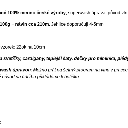
mné 100% merino české výroby
, superwash úprava, původ vlny
100g = návin cca 210m.
Jehlice doporučuji 4-5mm.
 vzorek: 22ok na 10cm
 svetříky, cardigany, teplejší šaty, dečky pro miminka, plédy,
rwash úpravou
: Možno prát na šetrný program na vlnu v pračce 
 návod na údržbu přikládáme k balíčku.
: