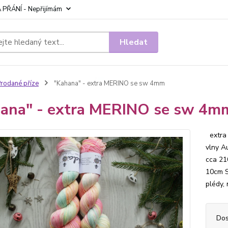
 PŘÁNÍ - Nepřijímám
Hledat
rodané příze
"Kahana" - extra MERINO se sw 4mm
ana" - extra MERINO se sw 4m
extra 
vlny A
cca 21
10cm Sk
plédy, 
Dos