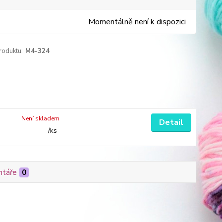
Momentálně není k dispozici
roduktu:
M4-324
Není skladem
Detail
/
ks
táře
0