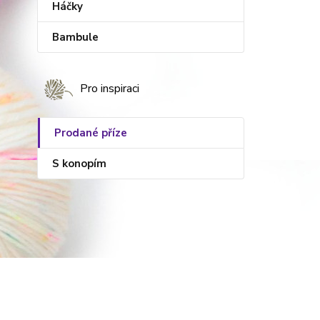
Háčky
Bambule
Pro inspiraci
Prodané příze
S konopím