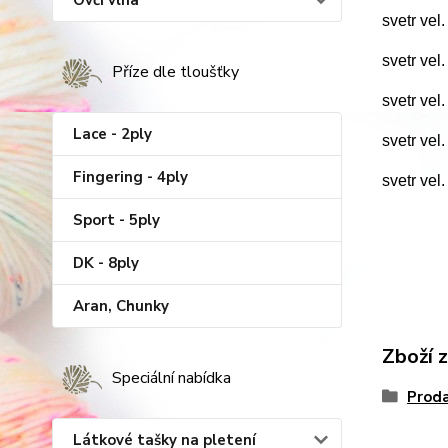
Ovčí vlna
svetr vel
svetr vel
Příze dle tloušťky
svetr vel
Lace - 2ply
svetr vel
Fingering - 4ply
svetr vel
Sport - 5ply
DK - 8ply
Aran, Chunky
Zboží 
Speciální nabídka
Proda
Látkové tašky na pletení