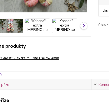
/
ks
Číslo p
é produkty
"Ghost" - extra MERINO se sw 4mm
 příze
Komen
říze