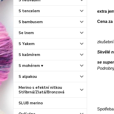
S hedvábím
S tencelem
extra je
Cena za 
S bambusem
Se lnem
zkušební
S Yakem
Skvělé na
S kašmírem
se supe
S mohérem ♥
Podrobný
S alpakou
Merino s efektní nitkou
Stříbrná/Zlatá/Bronzová
SLUB merino
Spotřeba