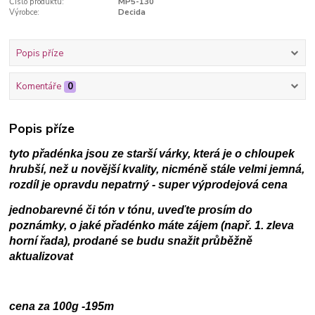
Číslo produktu:
MP5-130
Výrobce:
Decida
Popis příze
Komentáře
0
Popis příze
tyto přadénka jsou ze starší várky, která je o chloupek
hrubší, než u novější kvality, nicméně stále velmi jemná,
rozdíl je opravdu nepatrný - super výprodejová cena
jednobarevné či tón v tónu, uveďte prosím do
poznámky, o jaké přadénko máte zájem (např. 1. zleva
horní řada), prodané se budu snažit průběžně
aktualizovat
cena za 100g -195m