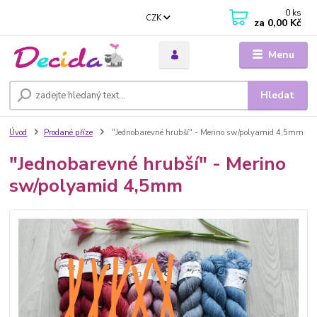
0
ks
CZK
za
0,00 Kč
Menu
Hledat
Úvod
Prodané příze
"Jednobarevné hrubší" - Merino sw/polyamid 4,5mm
"Jednobarevné hrubší" - Merino
sw/polyamid 4,5mm