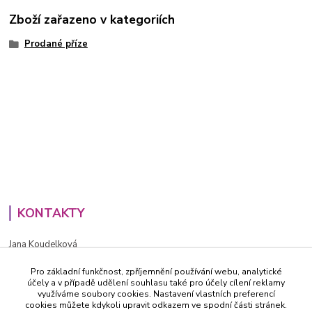
Zboží zařazeno v kategoriích
Prodané příze
KONTAKTY
Jana Koudelková
+420734186543
Pro základní funkčnost, zpříjemnění používání webu, analytické
PO - PÁ (8-16h)
účely a v případě udělení souhlasu také pro účely cílení reklamy
využíváme soubory cookies. Nastavení vlastních preferencí
info@decida.cz
cookies můžete kdykoli upravit odkazem ve spodní části stránek.