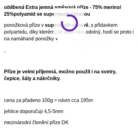
oblíbená
Extra jemná směsová příze - 75% merino/
25%polyamid se superwash úpravou
ponožková příze v
superwash úpravě
, s přídavkem
polyamidu, díky kterému je úplet více odolný, hodí se proto i
na namáhané ponožky ♥
Příze je velmi příjemná, možno použít i na svetry,
čepice, šály a nákrčníky.
cena za přadeno 100g = návin cca 195m
jehlice doporučuji 4,5-5mm
mezinárodní členění příze DK