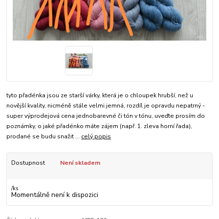
tyto přadénka jsou ze starší várky, která je o chloupek hrubší, než u
novější kvality, nicméně stále velmi jemná, rozdíl je opravdu nepatrný -
super výprodejová cena jednobarevné či tón v tónu, uveďte prosím do
poznámky, o jaké přadénko máte zájem (např. 1. zleva horní řada),
prodané se budu snažit ...
celý popis
Dostupnost
Není skladem
/
ks
Momentálně není k dispozici