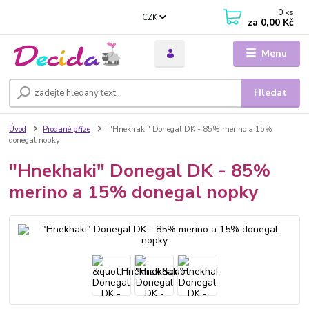
0
ks
CZK
za
0,00 Kč
Menu
Hledat
Úvod
Prodané příze
"Hnekhaki" Donegal DK - 85% merino a 15%
donegal nopky
"Hnekhaki" Donegal DK - 85%
merino a 15% donegal nopky