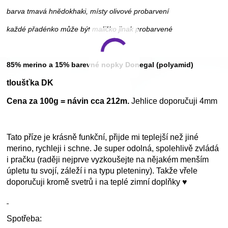
barva tmavá hnědokhaki, místy olivové probarvení
každé přadénko může být maličko jinak probarvené
85% merino a 15% barevné nopky Donegal (polyamid)
tloušťka DK
Cena za 100g = návin cca 212m.
Jehlice doporučuji 4mm
Tato příze je krásně funkční, přijde mi teplejší než jiné
merino, rychleji i schne. Je super odolná, spolehlivě zvládá
i pračku (raději nejprve vyzkoušejte na nějakém menším
úpletu tu svojí, záleží i na typu pleteniny). Takže vřele
doporučuji kromě svetrů i na teplé zimní doplňky ♥
Spotřeba: