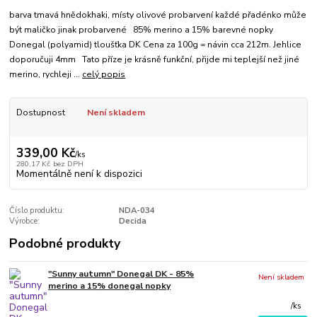
barva tmavá hnědokhaki, místy olivové probarvení každé přadénko může
být maličko jinak probarvené 85% merino a 15% barevné nopky
Donegal (polyamid) tloušťka DK Cena za 100g = návin cca 212m. Jehlice
doporučuji 4mm Tato příze je krásně funkční, přijde mi teplejší než jiné
merino, rychleji ...
celý popis
Dostupnost
Není skladem
339,00 Kč
/
ks
280,17 Kč
bez DPH
Momentálně není k dispozici
Číslo produktu:
NDA-034
Výrobce:
Decida
Podobné produkty
"Sunny autumn" Donegal DK - 85%
Není skladem
merino a 15% donegal nopky
/
ks