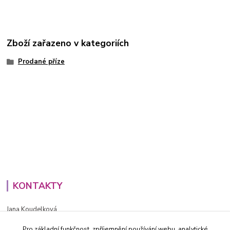
Zboží zařazeno v kategoriích
Prodané příze
KONTAKTY
Jana Koudelková
+420734186543
Pro základní funkčnost, zpříjemnění používání webu, analytické