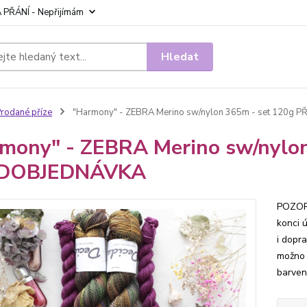
 PŘÁNÍ - Nepřijímám
Hledat
rodané příze
"Harmony" - ZEBRA Merino sw/nylon 365m - set 120g
mony" - ZEBRA Merino sw/nylon
DOBJEDNÁVKA
POZOR
konci 
i dopr
možno j
barvení