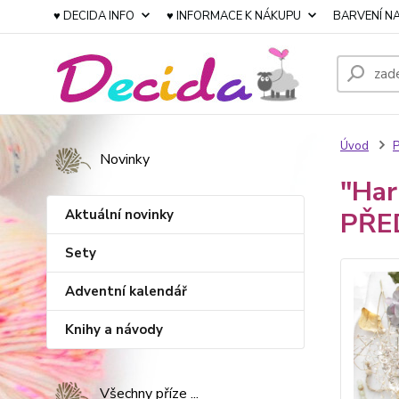
♥ DECIDA INFO
♥ INFORMACE K NÁKUPU
BARVENÍ NA
Úvod
P
Novinky
"Har
Aktuální novinky
PŘE
Sety
Adventní kalendář
Knihy a návody
Všechny příze ...