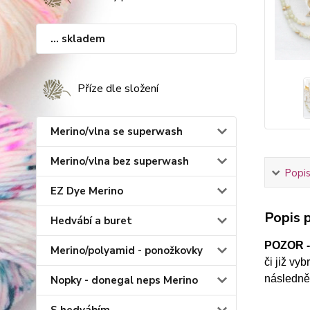
... skladem
Příze dle složení
Merino/vlna se superwash
Merino/vlna bez superwash
Popis
EZ Dye Merino
Popis p
Hedvábí a buret
POZOR 
Merino/polyamid - ponožkovky
či již vy
následně)
Nopky - donegal neps Merino