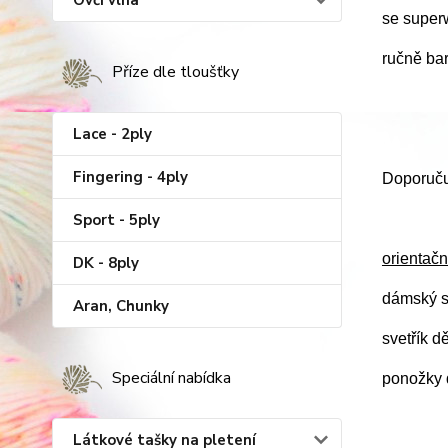
Ovčí vlna
se super
ručně ba
Příze dle tloušťky
Lace - 2ply
Fingering - 4ply
Doporučuj
Sport - 5ply
orientačn
DK - 8ply
dámský s
Aran, Chunky
svetřík d
Speciální nabídka
ponožky d
Látkové tašky na pletení