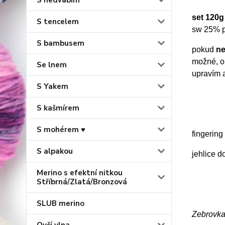
S hedvábím
set 120g
S tencelem
sw 25% p
S bambusem
pokud
ne
možné, o
Se lnem
upravím a
S Yakem
S kašmírem
S mohérem ♥
fingering
S alpakou
jehlice 
Merino s efektní nitkou
Stříbrná/Zlatá/Bronzová
SLUB merino
Zebrovka 