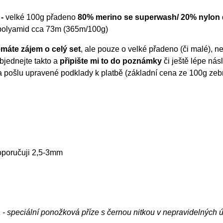
 -
velké 100g přadeno
80% merino se superwash/ 20% nylon
olyamid cca 73m (365m/100g)
máte zájem o celý set
, ale pouze o velké přadeno (či malé), n
bjednejte takto a
připište mi to do poznámky
či ještě lépe ná
 pošlu upravené podklady k platbě (základní cena ze 100g zebr
doporučuji 2,5-3mm
- speciální ponožková příze s černou nitkou v nepravidelných 