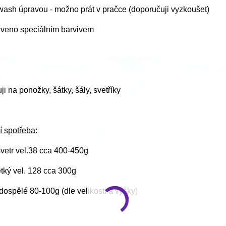
wash úpravou -
možno prát v pračce (doporučuji vyzkoušet)
rveno speciálním barvivem
i na ponožky, šátky, šály, svetříky
í spotřeba:
vetr vel.38 cca 400-450g
ětký vel. 128 cca 300g
ospělé 80-100g (dle velikosti a výšky)