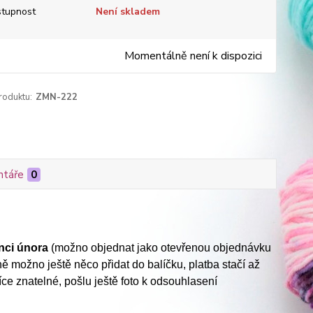
tupnost
Není skladem
Momentálně není k dispozici
roduktu:
ZMN-222
táře
0
nci února
(možno objednat jako otevřenou objednávku
ně možno ještě něco přidat do balíčku, platba stačí až
více znatelné, pošlu ještě foto k odsouhlasení