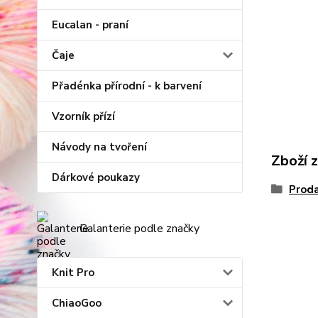
Eucalan - praní
Čaje
Přadénka přírodní - k barvení
Vzorník přízí
Návody na tvoření
Zboží 
Dárkové poukazy
Proda
Galanterie podle značky
Knit Pro
ChiaoGoo