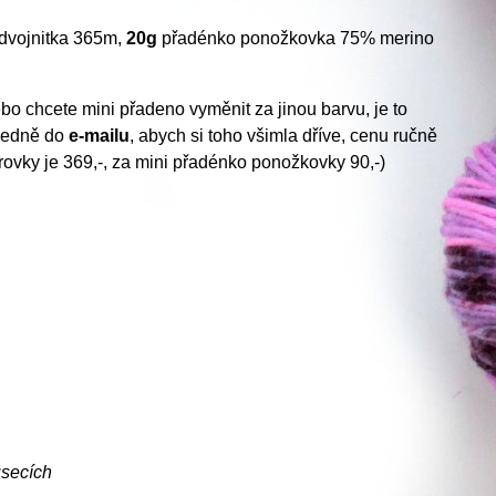
dvojnitka 365m,
20g
přadénko ponožkovka 75% merino
ebo chcete mini přadeno vyměnit za jinou barvu, je to
sledně do
e-mailu
, abych si toho všimla dříve, cenu ručně
ovky je 369,-, za mini přadénko ponožkovky 90,-)
úsecích