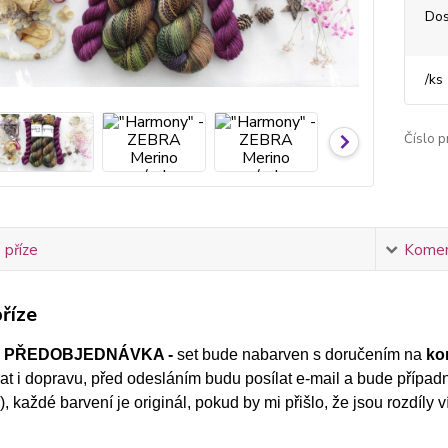
Dos
/
ks
Číslo p
 příze
Komen
říze
- PŘEDOBJEDNÁVKA -
set bude nabarven s doručením na
ko
brat i dopravu, před odesláním budu posílat e-mail a bude případ
, každé barvení je originál, pokud by mi přišlo, že jsou rozdíly 