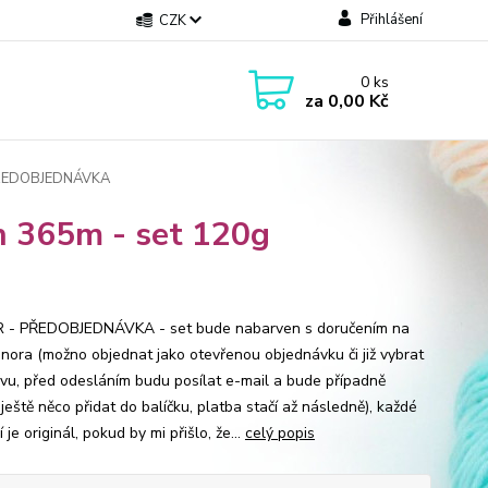
Přihlášení
CZK
0
ks
za
0,00 Kč
 PŘEDOBJEDNÁVKA
 365m - set 120g
 - PŘEDOBJEDNÁVKA - set bude nabarven s doručením na
února (možno objednat jako otevřenou objednávku či již vybrat
avu, před odesláním budu posílat e-mail a bude případně
eště něco přidat do balíčku, platba stačí až následně), každé
 je originál, pokud by mi přišlo, že...
celý popis