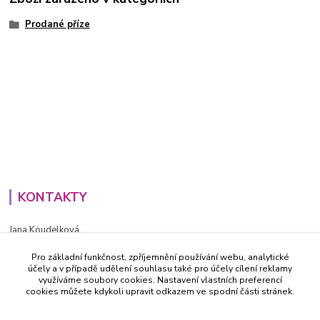
Prodané příze
KONTAKTY
Jana Koudelková
+420734186543
Pro základní funkčnost, zpříjemnění používání webu, analytické
PO - PÁ (8-16h)
účely a v případě udělení souhlasu také pro účely cílení reklamy
využíváme soubory cookies. Nastavení vlastních preferencí
info@decida.cz
cookies můžete kdykoli upravit odkazem ve spodní části stránek.