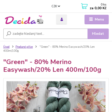
0
ks
CZK
za
0,00 Kč
Menu
Hledat
Úvod
Prodané příze
"Green" - 80% Merino Easywash/20% Len
400m/100g
"Green" - 80% Merino
Easywash/20% Len 400m/100g