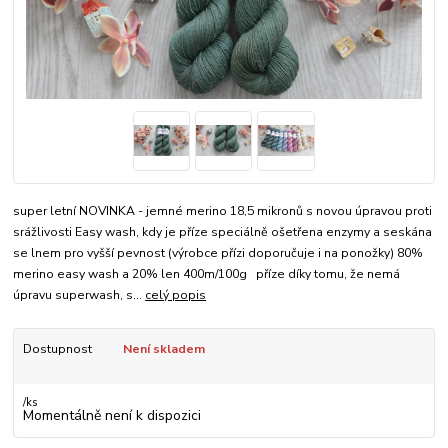
super letní NOVINKA - jemné merino 18,5 mikronů s novou úpravou proti
srážlivosti Easy wash, kdy je příze speciálně ošetřena enzymy a seskána
se lnem pro vyšší pevnost (výrobce přízi doporučuje i na ponožky) 80%
merino easy wash a 20% len 400m/100g příze díky tomu, že nemá
úpravu superwash, s...
celý popis
Dostupnost
Není skladem
/
ks
Momentálně není k dispozici