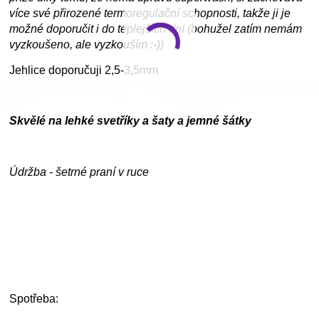
více své přirozené termoregulační schopnosti, takže ji je
možné doporučit i do teplejších dní (bohužel zatím nemám
vyzkoušeno, ale vyzkouším :-))
Jehlice doporučuji 2,5-3,5mm
Skvělé na lehké svetříky a šaty a jemné šátky
Údržba - šetrné praní v ruce
Spotřeba: