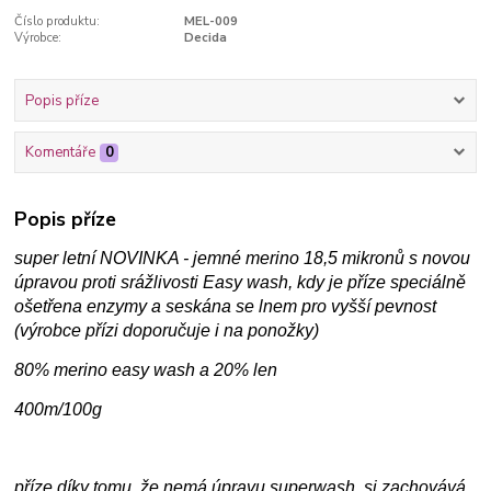
Číslo produktu:
MEL-009
Výrobce:
Decida
Popis příze
Komentáře
0
Popis příze
super letní NOVINKA - jemné merino 18,5 mikronů s novou
úpravou proti srážlivosti Easy wash, kdy je příze speciálně
ošetřena enzymy a seskána se lnem pro vyšší pevnost
(výrobce přízi doporučuje i na ponožky)
80% merino easy wash a 20% len
400m/100g
příze díky tomu, že nemá úpravu superwash, si zachovává