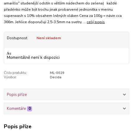
amarillo" studenější odstín s větším nádechem do zelena) každé
přadénko může být trochu jinak probarvené jednonitka v merinu
superwash s 10% obsahem lněných vláken Cena za 100g = návin cca
366m. Jehlice doporučuji 2,5-3,5mm na svetry, ...
celý popis
Dostupnost
Není skladem
/
ks
Momentálně není k dispozici
Číslo produktu:
ML-0029
Výrobce:
Decida
Popis příze
Komentáře
0
Popis příze