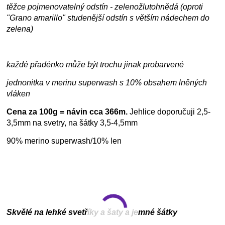
těžce pojmenovatelný odstín - zelenožlutohnědá (oproti
"Grano amarillo" studenější odstín s větším nádechem do
zelena)
každé přadénko může být trochu jinak probarvené
jednonitka v merinu superwash s 10% obsahem lněných
vláken
Cena za 100g = návin cca 366m.
Jehlice doporučuji 2,5-
3,5mm na svetry, na šátky 3,5-4,5mm
90% merino superwash/10% len
Skvělé na lehké svetříky a šaty a jemné šátky