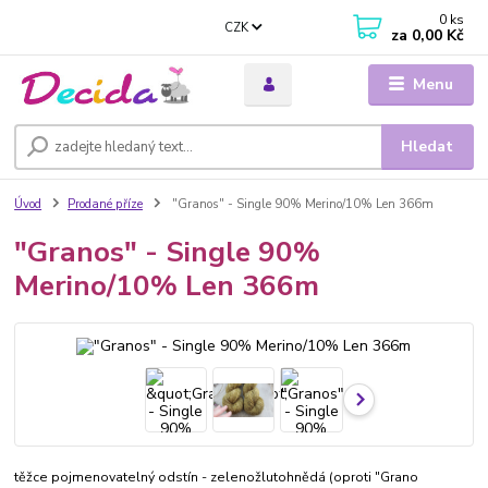
0
ks
CZK
za
0,00 Kč
Menu
Hledat
Úvod
Prodané příze
"Granos" - Single 90% Merino/10% Len 366m
"Granos" - Single 90%
Merino/10% Len 366m
těžce pojmenovatelný odstín - zelenožlutohnědá (oproti "Grano