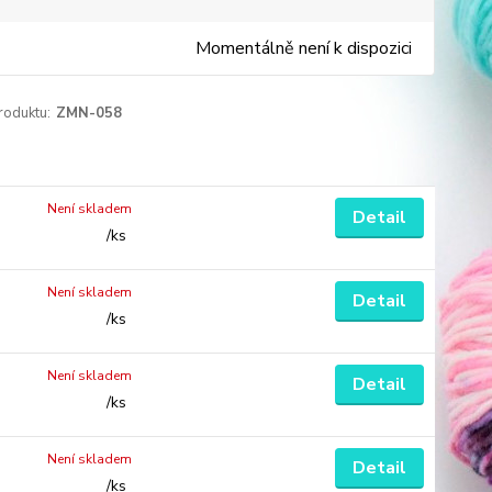
Momentálně není k dispozici
roduktu:
ZMN-058
Není skladem
Detail
/
ks
Není skladem
Detail
/
ks
Není skladem
Detail
/
ks
Není skladem
Detail
/
ks