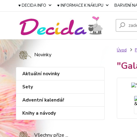
♥ DECIDA INFO
♥ INFORMACE K NÁKUPU
BARVENÍ NA
Úvod
P
Novinky
"Gal
Aktuální novinky
Sety
Adventní kalendář
Knihy a návody
Všechny příze ...