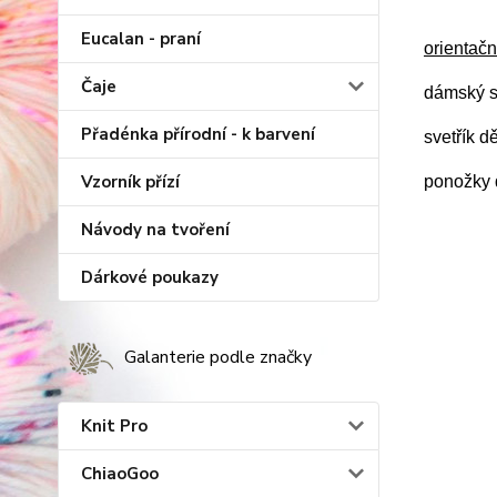
Eucalan - praní
orientačn
Čaje
dámský s
Přadénka přírodní - k barvení
svetřík d
Vzorník přízí
ponožky d
Návody na tvoření
Dárkové poukazy
Galanterie podle značky
Knit Pro
ChiaoGoo