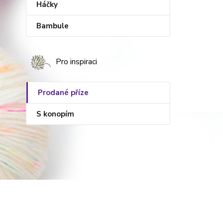
Háčky
Bambule
Pro inspiraci
Prodané příze
S konopím