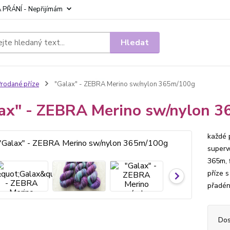
 PŘÁNÍ - Nepřijímám
Hledat
rodané příze
"Galax" - ZEBRA Merino sw/nylon 365m/100g
ax" - ZEBRA Merino sw/nylon 
každé 
superw
365m, 
příze 
přadén
Dos