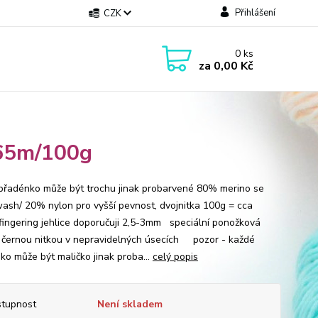
Přihlášení
CZK
0
ks
za
0,00 Kč
365m/100g
přadénko může být trochu jinak probarvené 80% merino se
ash/ 20% nylon pro vyšší pevnost, dvojnitka 100g = cca
fingering jehlice doporučuji 2,5-3mm speciální ponožková
s černou nitkou v nepravidelných úsecích pozor - každé
ko může být maličko jinak proba...
celý popis
tupnost
Není skladem