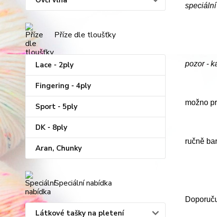
Ovčí vlna
speciální
Příze dle tloušťky
pozor - 
Lace - 2ply
Fingering - 4ply
možno prá
Sport - 5ply
DK - 8ply
ručně ba
Aran, Chunky
Speciální nabídka
Doporučuj
Látkové tašky na pletení