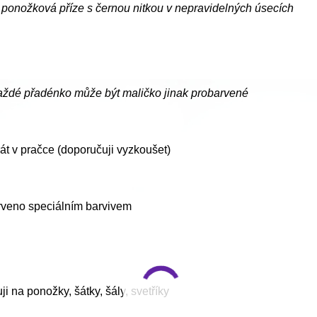
 ponožková příze s černou nitkou v nepravidelných úsecích
každé přadénko může být maličko jinak probarvené
t v pračce (doporučuji vyzkoušet)
rveno speciálním barvivem
i na ponožky, šátky, šály, svetříky