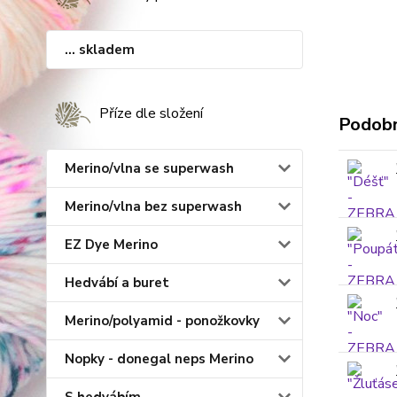
... skladem
Příze dle složení
Podobn
Merino/vlna se superwash
Merino/vlna bez superwash
EZ Dye Merino
Hedvábí a buret
Merino/polyamid - ponožkovky
Nopky - donegal neps Merino