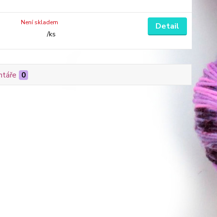
Není skladem
Detail
/
ks
táře
0