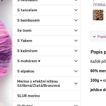
S hedvábím
S tencelem
S bambusem
Se lnem
Popis
S Yakem
S kašmírem
Popis p
S mohérem ♥
každé př
S alpakou
80% mer
100g = c
Merino s efektní nitkou
Stříbrná/Zlatá/Bronzová
jehlice 
SLUB merino