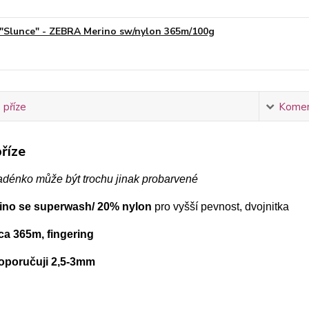
"Slunce" - ZEBRA Merino sw/nylon 365m/100g
 příze
Komen
říze
adénko může být trochu jinak probarvené
ino se superwash/ 20% nylon
pro vyšší pevnost, dvojnitka
ca 365m, fingering
doporučuji 2,5-3mm