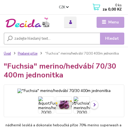
0
ks
CZK
za
0,00 Kč
Menu
Hledat
Úvod
Prodané příze
"Fuchsia" merino/hedvábí 70/30 400m jednonitka
"Fuchsia" merino/hedvábí 70/30
400m jednonitka
nádherně lesklá a dokonale heboučká příze 70% merino superwash a