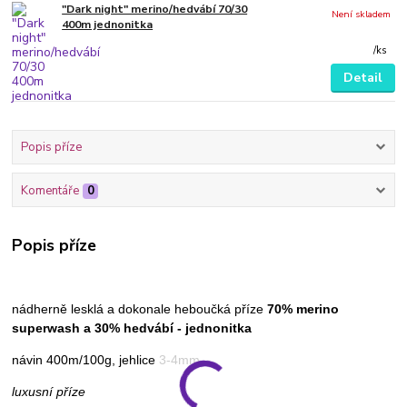
"Dark night" merino/hedvábí 70/30
Není skladem
400m jednonitka
/
ks
Detail
Popis příze
Komentáře
0
Popis příze
nádherně lesklá a dokonale heboučká příze
70% merino
superwash a 30% hedvábí - jednonitka
návin 400m/100g, jehlice 3-4mm
luxusní příze