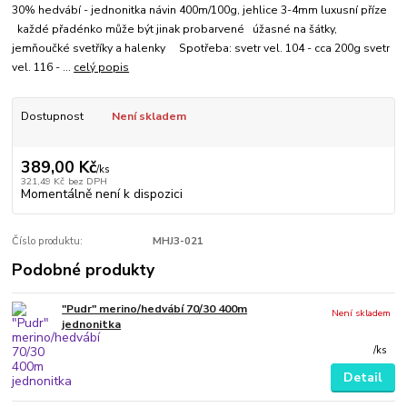
30% hedvábí - jednonitka návin 400m/100g, jehlice 3-4mm luxusní příze
každé přadénko může být jinak probarvené úžasné na šátky,
jemňoučké svetříky a halenky Spotřeba: svetr vel. 104 - cca 200g svetr
vel. 116 - ...
celý popis
Dostupnost
Není skladem
389,00 Kč
/
ks
321,49 Kč
bez DPH
Momentálně není k dispozici
Číslo produktu:
MHJ3-021
Podobné produkty
"Pudr" merino/hedvábí 70/30 400m
Není skladem
jednonitka
/
ks
Detail