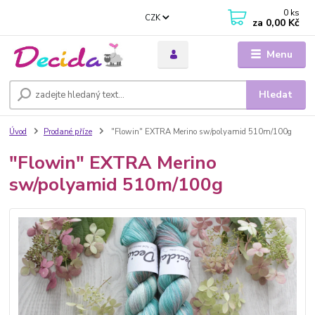
0
ks
CZK
za
0,00 Kč
Menu
Hledat
Úvod
Prodané příze
"Flowin" EXTRA Merino sw/polyamid 510m/100g
"Flowin" EXTRA Merino
sw/polyamid 510m/100g