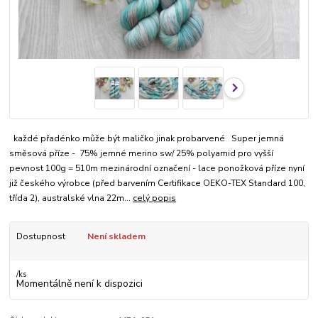
každé přadénko může být maličko jinak probarvené Super jemná
směsová příze - 75% jemné merino sw/ 25% polyamid pro vyšší
pevnost 100g = 510m mezinárodní označení - lace ponožková příze nyní
již českého výrobce (před barvením Certifikace OEKO-TEX Standard 100,
třída 2), australské vlna 22m...
celý popis
Dostupnost
Není skladem
/
ks
Momentálně není k dispozici