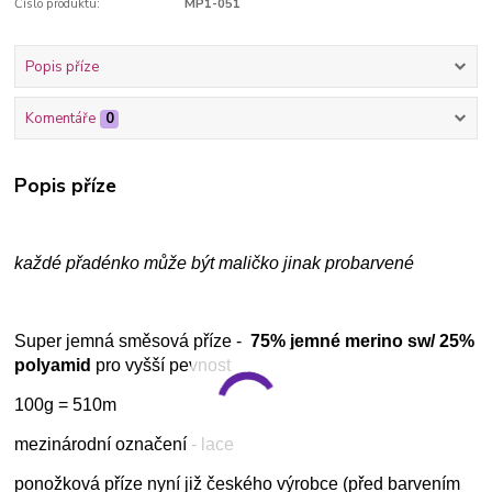
Číslo produktu:
MP1-051
Popis příze
Komentáře
0
Popis příze
každé přadénko může být maličko jinak probarvené
Super jemná směsová příze -
75% jemné merino sw/ 25%
polyamid
pro vyšší pevnost
100g = 510m
mezinárodní označení - lace
ponožková příze nyní již českého výrobce (před barvením