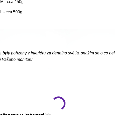
. M - cca 450g
. L - cca 500g
e byly pořízeny v interiéru za denního světla, snažím se o co ne
í Vašeho monitoru