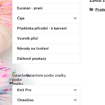
Zboží 
Eucalan - praní
Proda
Čaje
Přadénka přírodní - k barvení
Vzorník přízí
Návody na tvoření
Dárkové poukazy
Galanterie podle značky
Knit Pro
ChiaoGoo