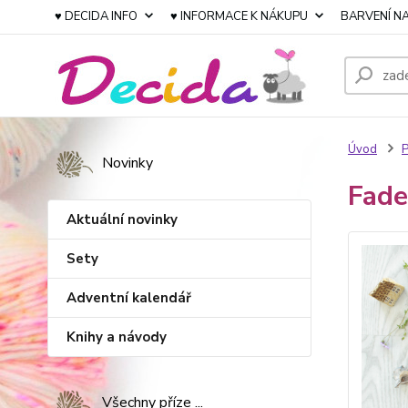
♥ DECIDA INFO
♥ INFORMACE K NÁKUPU
BARVENÍ NA
Úvod
P
Novinky
Fade
Aktuální novinky
Sety
Adventní kalendář
Knihy a návody
Všechny příze ...