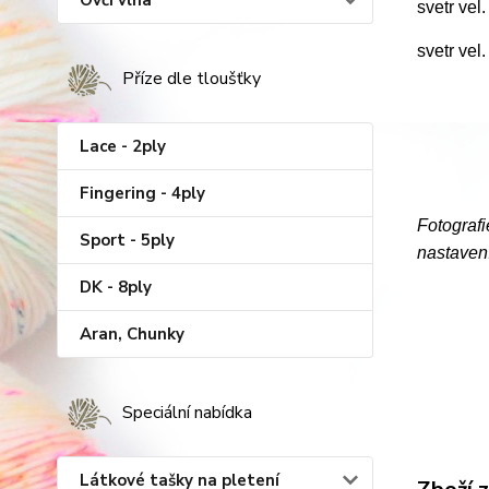
Ovčí vlna
svetr vel
svetr vel
Příze dle tloušťky
Lace - 2ply
Fingering - 4ply
Fotografi
Sport - 5ply
nastaven
DK - 8ply
Aran, Chunky
Speciální nabídka
Látkové tašky na pletení