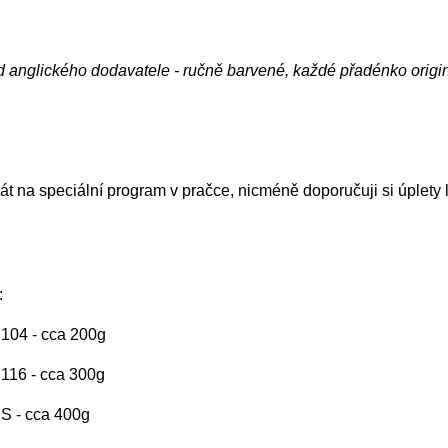
d anglického dodavatele - ručně barvené, každé přadénko origi
t na speciální program v pračce, nicméně doporučuji si úplety 
:
. 104 - cca 200g
. 116 - cca 300g
. S - cca 400g