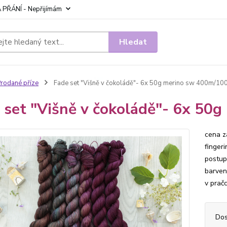
 PŘÁNÍ - Nepřijímám
Hledat
rodané příze
Fade set "Višně v čokoládě"- 6x 50g merino sw 400m/10
 set "Višně v čokoládě"- 6x 50
cena z
finger
postup
barven
v pračc
Dos