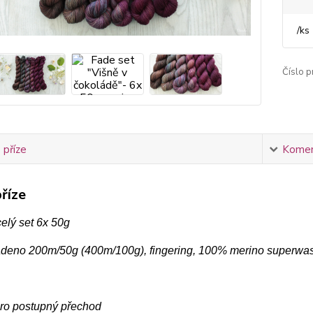
/
ks
Číslo p
 příze
Komen
říze
elý set 6x 50g
adeno 200m/50g (400m/100g), fingering, 100% merino superwa
ro postupný přechod