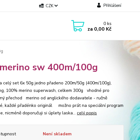
Přihlášení
CZK
0
ks
za
0,00 Kč
0g
g merino sw 400m/100g
a celý set 6x 50g jedno přadeno 200m/50g (400m/100g),
ing, 100% merino superwash, celkem 300g vhodné pro
ný přechod merino od anglického dodavatele - ručně
é, každé přadénko originál možno prát na speciální program
e, nicméně doporučuji si úplety laska...
celý popis
tupnost
Není skladem