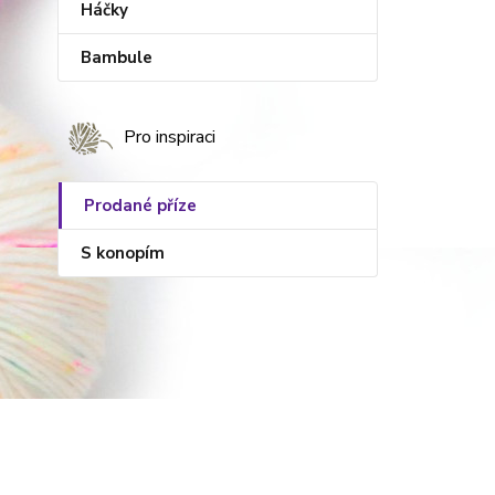
Háčky
Bambule
Pro inspiraci
Prodané příze
S konopím