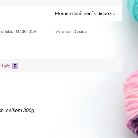
Momentálně není k dispozici
roduktu:
M400-019
Výrobce:
Decida
táře
0
sh, celkem 300g