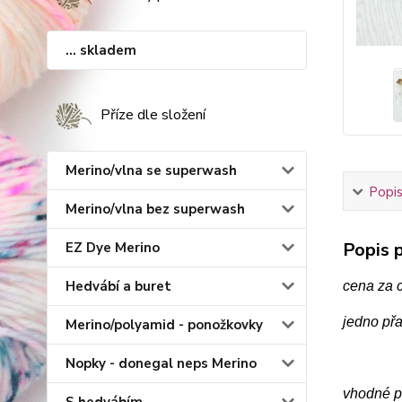
... skladem
Příze dle složení
Merino/vlna se superwash
Popis
Merino/vlna bez superwash
Popis p
EZ Dye Merino
Hedvábí a buret
cena za c
jedno př
Merino/polyamid - ponožkovky
Nopky - donegal neps Merino
vhodné p