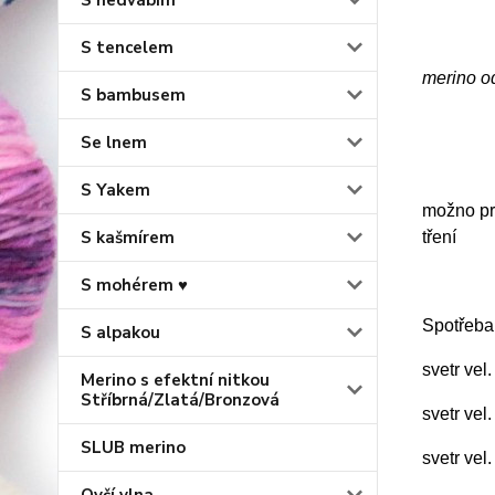
S hedvábím
S tencelem
merino o
S bambusem
Se lnem
S Yakem
možno prá
S kašmírem
tření
S mohérem ♥
Spotřeba
S alpakou
svetr vel
Merino s efektní nitkou
Stříbrná/Zlatá/Bronzová
svetr vel
SLUB merino
svetr vel