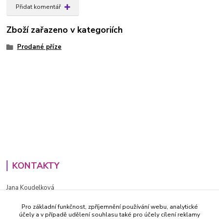
Přidat komentář
Zboží zařazeno v kategoriích
Prodané příze
KONTAKTY
Jana Koudelková
+420734186543
Pro základní funkčnost, zpříjemnění používání webu, analytické
PO - PÁ (8-16h)
účely a v případě udělení souhlasu také pro účely cílení reklamy