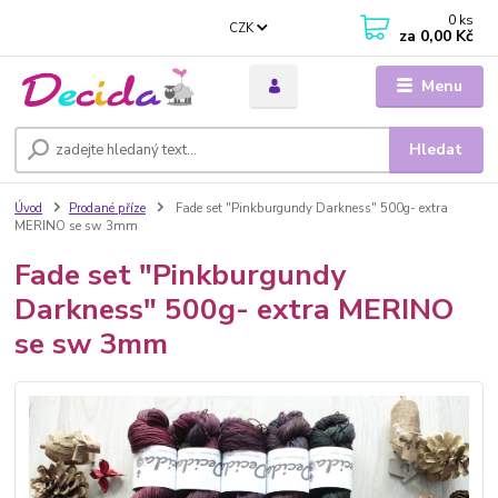
0
ks
CZK
za
0,00 Kč
Menu
Hledat
Úvod
Prodané příze
Fade set "Pinkburgundy Darkness" 500g- extra
MERINO se sw 3mm
Fade set "Pinkburgundy
Darkness" 500g- extra MERINO
se sw 3mm