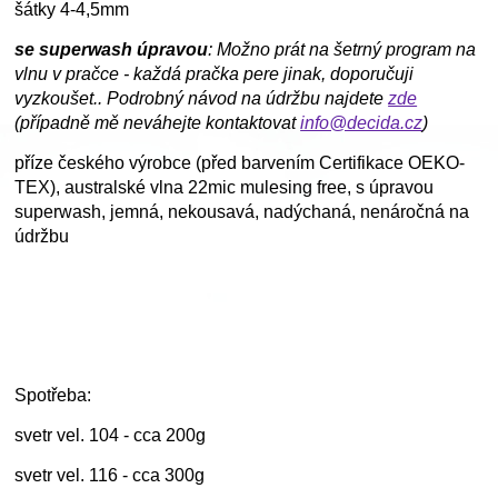
šátky 4-4,5mm
se superwash úpravou
: Možno prát na šetrný program na
vlnu v pračce - každá pračka pere jinak, doporučuji
vyzkoušet.. Podrobný návod na údržbu najdete
zde
(případně mě neváhejte kontaktovat
info@decida.cz
)
příze českého výrobce (před barvením Certifikace OEKO-
TEX), australské vlna 22mic mulesing free, s úpravou
superwash, jemná, nekousavá, nadýchaná, nenáročná na
údržbu
Spotřeba:
svetr vel. 104 - cca 200g
svetr vel. 116 - cca 300g