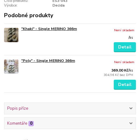
Číslo produktu:
ES3-043
Výrobce:
Decida
Podobné produkty
"Khaki" - Single MERINO 366m
Není skladem
/
ks
Detail
"Poly" - Single MERINO 366m
Není skladem
369,00 Kč
/
ks
304,96 Kč
bez DPH
Detail
Popis příze
Komentáře
0