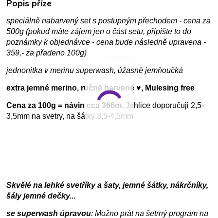
Popis příze
speciálně nabarvený set s postupným přechodem - cena za
500g (pokud máte zájem jen o část setu, připište to do
poznámky k objednávce - cena bude následně upravena -
359,- za přadeno 100g)
jednonitka v merinu superwash, úžasně jemňoučká
extra jemné merino, ručně barvené ♥, Mulesing free
Cena za 100g = návin cca 366m.
Jehlice doporučuji 2,5-
3,5mm na svetry, na šátky 3,5-4,5mm
Skvělé na lehké svetříky a šaty, jemné šátky, nákrčníky,
šály jemné dečky...
se superwash úpravou
: Možno prát na šetrný program na