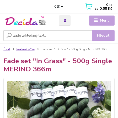
0
ks
CZK
za
0,00 Kč
Menu
Hledat
Úvod
Prodané příze
Fade set "In Grass" - 500g Single MERINO 366m
Fade set "In Grass" - 500g Single
MERINO 366m