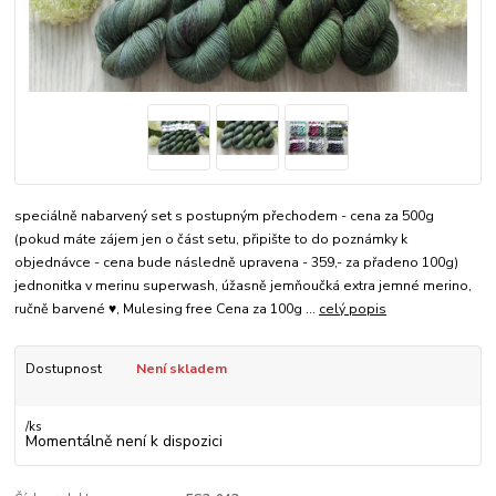
speciálně nabarvený set s postupným přechodem - cena za 500g
(pokud máte zájem jen o část setu, připište to do poznámky k
objednávce - cena bude následně upravena - 359,- za přadeno 100g)
jednonitka v merinu superwash, úžasně jemňoučká extra jemné merino,
ručně barvené ♥, Mulesing free Cena za 100g ...
celý popis
Dostupnost
Není skladem
/
ks
Momentálně není k dispozici