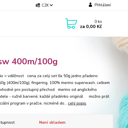
Přihlášení
CZK
0
ks
za
0,00 Kč
o sw 400m/100g
ão = vděčnost cena za celý set 6x 50g jedno přadeno
0g (400m/100g), fingering, 100% merino superwash, celkem
hodné pro postupný přechod merino od anglického
tele - ručně barvené, každé přadénko originál možno prát
ciální program v pračce, nicméně do...
celý popis
tupnost
Není skladem