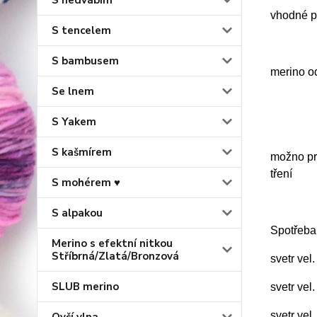
S hedvábím
vhodné p
S tencelem
S bambusem
merino o
Se lnem
S Yakem
S kašmírem
možno prá
tření
S mohérem ♥
S alpakou
Spotřeba
Merino s efektní nitkou
Stříbrná/Zlatá/Bronzová
svetr vel
SLUB merino
svetr vel
svetr vel