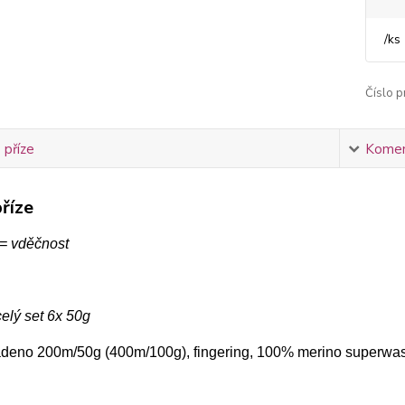
/
ks
Číslo p
 příze
Komen
říze
 = vděčnost
elý set 6x 50g
adeno 200m/50g (400m/100g), fingering, 100% merino superwa