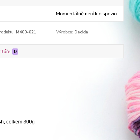
Momentálně není k dispozici
roduktu:
M400-021
Výrobce:
Decida
táře
0
sh, celkem 300g