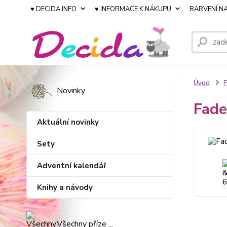
♥ DECIDA INFO
♥ INFORMACE K NÁKUPU
BARVENÍ NA
Úvod
P
Novinky
Fade
Aktuální novinky
Sety
Adventní kalendář
Knihy a návody
Všechny příze ...