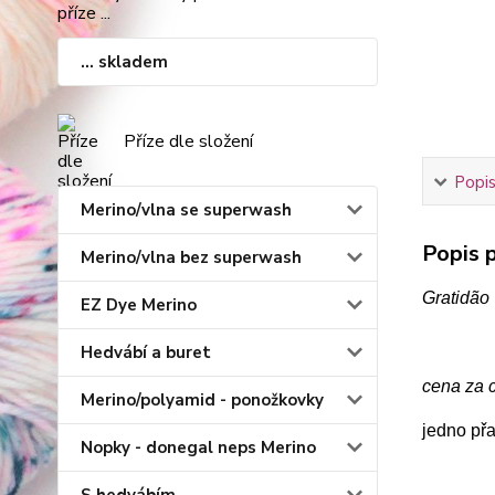
... skladem
Příze dle složení
Popis
Merino/vlna se superwash
Popis p
Merino/vlna bez superwash
Gratidão
EZ Dye Merino
Hedvábí a buret
cena za c
Merino/polyamid - ponožkovky
jedno př
Nopky - donegal neps Merino