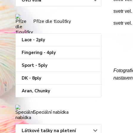
Ovčí vlna
svetr vel
Příze dle tloušťky
svetr vel
Lace - 2ply
Fingering - 4ply
Sport - 5ply
Fotografi
DK - 8ply
nastaven
Aran, Chunky
Speciální nabídka
Látkové tašky na pletení