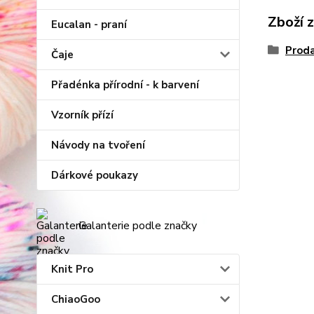
Zboží 
Eucalan - praní
Proda
Čaje
Přadénka přírodní - k barvení
Vzorník přízí
Návody na tvoření
Dárkové poukazy
Galanterie podle značky
Knit Pro
ChiaoGoo