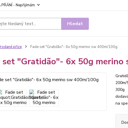
 PŘÁNÍ - Nepřijímám
Hledat
rodané příze
Fade set "Gratidão"- 6x 50g merino sw 400m/100g
 set "Gratidão"- 6x 50g merin
Gratid
200m/5
300g v
dodava
na spe
Dos