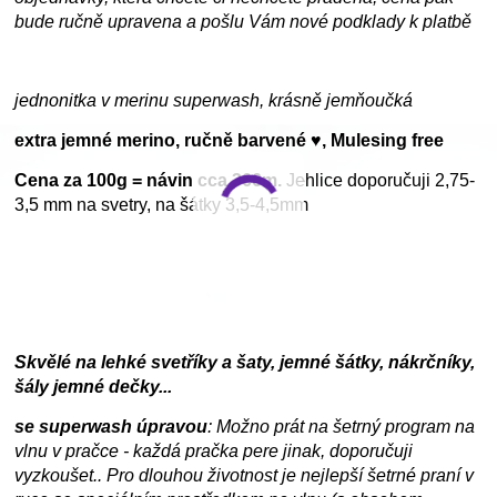
bude ručně upravena a pošlu Vám nové podklady k platbě
jednonitka v merinu superwash, krásně jemňoučká
extra jemné merino, ručně barvené ♥, Mulesing free
Cena za 100g = návin cca 366m.
Jehlice doporučuji 2,75-
3,5 mm na svetry, na šátky 3,5-4,5mm
Skvělé na lehké svetříky a šaty, jemné šátky, nákrčníky,
šály jemné dečky...
se superwash úpravou
: Možno prát na šetrný program na
vlnu v pračce - každá pračka pere jinak, doporučuji
vyzkoušet.. Pro dlouhou životnost je nejlepší šetrné praní v