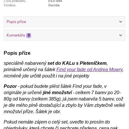
Číslo produktu:
ES3-084
Výrobce:
Decida
Popis příze
Komentáře
0
Popis příze
speciálně nabarvený
set do KALu s Pleteníčkem
,
primárně určený na šátek
Find your fade od Andrea Mowry
,
nicméně jde určitě použít i na jiné projekty
Pozor
- pokud budete plést šátek Find your fade, v
originále je určené
jiné množství
- celkem 7 barev po 20-
80g od barvy (celkem 385g), já jsem nabarvila 5 barev, což
je dle mého plně dostačující a zbylo by Vám zbytečně velké
množství příze. Šátek je obr.
Pokud nemáte zájem o celý set, uveďte to prosím do
objednávky, která chcete či nechcete přadena, cena pak