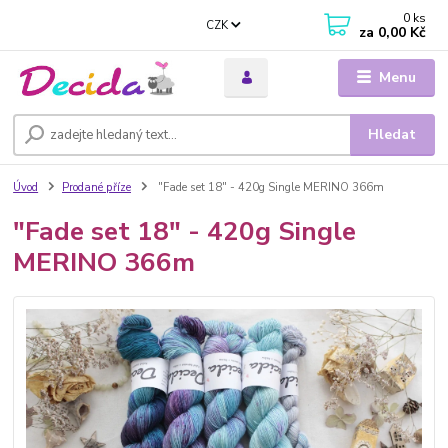
0
ks
CZK
za
0,00 Kč
Menu
Hledat
Úvod
Prodané příze
"Fade set 18" - 420g Single MERINO 366m
"Fade set 18" - 420g Single
MERINO 366m