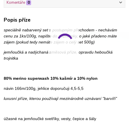
Komentáře
0
Popis příze
speciálně nabarvený set s postupným přechodem - nechávám
cenu za 1ks/100g, napište do poznámky, o jaké přadeno máte
zájem (pokud tedy nemáte zájem o celý set 500g)
jemňoučká a nadýchaná směsová příze, opravdu heboučká
trojnitka
80% merino superwash 10% kašmír a 10% nylon
návin 166m/100g, jehlice doporučuji 4,5-5,5
luxusní příze, kterou používají mezinárodně uznávaní "barvíři"
úžasné na jemňoučké svetříky, vesty, čepice a šály