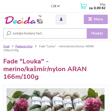
0
ks
CZK
za
0,00 Kč
Menu
Hledat
Úvod
Prodané příze
Fade "Louka" - merino/kašmír/nylon ARAN
166m/100g
Fade "Louka" -
merino/kašmír/nylon ARAN
166m/100g