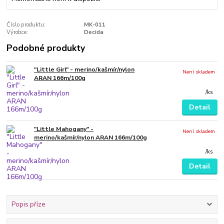
Číslo produktu:
MK-011
Výrobce:
Decida
Podobné produkty
"Little Girl" - merino/kašmír/nylon
Není skladem
ARAN 166m/100g
/
ks
Detail
"Little Mahogany" -
Není skladem
merino/kašmír/nylon ARAN 166m/100g
/
ks
Detail
Popis příze