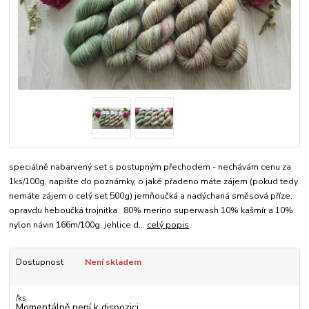
speciálně nabarvený set s postupným přechodem - nechávám cenu za
1ks/100g, napište do poznámky, o jaké přadeno máte zájem (pokud tedy
nemáte zájem o celý set 500g) jemňoučká a nadýchaná směsová příze,
opravdu heboučká trojnitka 80% merino superwash 10% kašmír a 10%
nylon návin 166m/100g, jehlice d...
celý popis
Dostupnost
Není skladem
/
ks
Momentálně není k dispozici