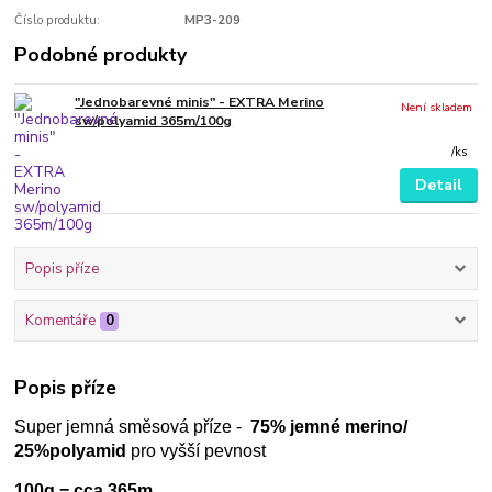
Číslo produktu:
MP3-209
Podobné produkty
"Jednobarevné minis" - EXTRA Merino
Není skladem
sw/polyamid 365m/100g
/
ks
Detail
Popis příze
Komentáře
0
Popis příze
Super jemná směsová příze -
75% jemné merino/
25%polyamid
pro vyšší pevnost
100g = cca 365m