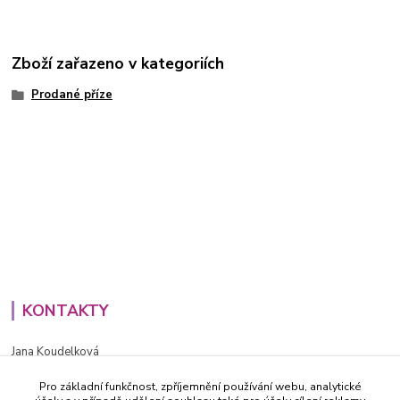
Zboží zařazeno v kategoriích
Prodané příze
KONTAKTY
Jana Koudelková
+420734186543
Pro základní funkčnost, zpříjemnění používání webu, analytické
PO - PÁ (8-16h)