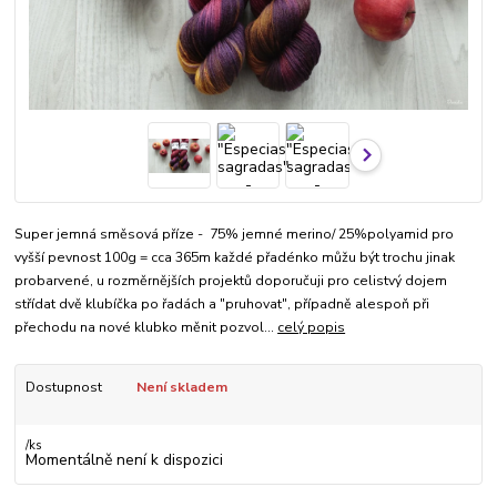
Super jemná směsová příze - 75% jemné merino/ 25%polyamid pro
vyšší pevnost 100g = cca 365m každé přadénko můžu být trochu jinak
probarvené, u rozměrnějších projektů doporučuji pro celistvý dojem
střídat dvě klubíčka po řadách a "pruhovat", případně alespoň při
přechodu na nové klubko měnit pozvol...
celý popis
Dostupnost
Není skladem
/
ks
Momentálně není k dispozici