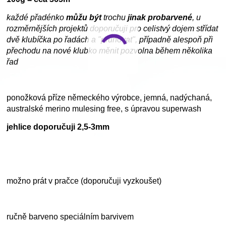
každé přadénko
můžu být
trochu
jinak probarvené
, u
rozměrnějších projektů doporučuji pro celistvý dojem střídat
dvě klubíčka po řadách a "pruhovat", případně alespoň při
přechodu na nové klubko měnit pozvolna během několika
řad
ponožková příze německého výrobce, jemná, nadýchaná,
australské merino mulesing free, s úpravou superwash
jehlice doporučuji 2,5-3mm
možno prát v pračce (doporučuji vyzkoušet)
ručně barveno speciálním barvivem