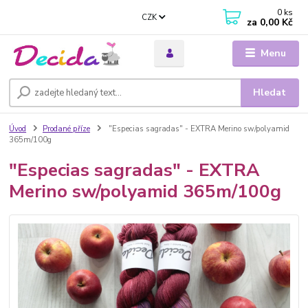
0
ks
CZK
za
0,00 Kč
Menu
Hledat
Úvod
Prodané příze
"Especias sagradas" - EXTRA Merino sw/polyamid
365m/100g
"Especias sagradas" - EXTRA
Merino sw/polyamid 365m/100g