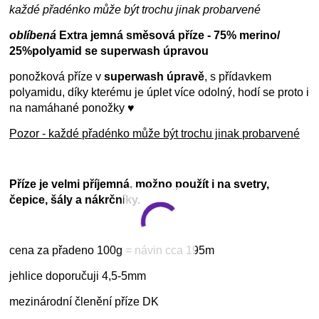
každé přadénko může být trochu jinak probarvené
oblíbená
Extra jemná směsová příze - 75% merino/
25%polyamid se superwash úpravou
ponožková příze v
superwash úpravě
, s přídavkem
polyamidu, díky kterému je úplet více odolný, hodí se proto i
na namáhané ponožky ♥
Pozor - každé přadénko může být trochu jinak probarvené
Příze je velmi příjemná, možno použít i na svetry,
čepice, šály a nákrčníky.
cena za přadeno 100g = návin cca 195m
jehlice doporučuji 4,5-5mm
mezinárodní členění příze DK