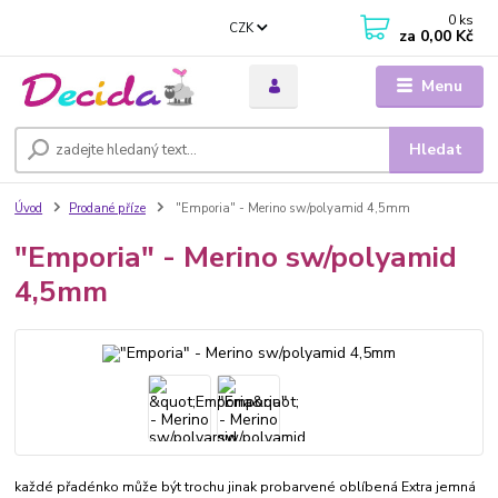
0
ks
CZK
za
0,00 Kč
Menu
Hledat
Úvod
Prodané příze
"Emporia" - Merino sw/polyamid 4,5mm
"Emporia" - Merino sw/polyamid
4,5mm
každé přadénko může být trochu jinak probarvené oblíbená Extra jemná