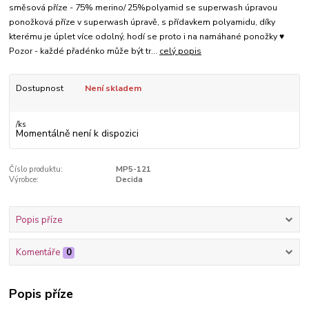
směsová příze - 75% merino/ 25%polyamid se superwash úpravou
ponožková příze v superwash úpravě, s přídavkem polyamidu, díky
kterému je úplet více odolný, hodí se proto i na namáhané ponožky ♥
Pozor - každé přadénko může být tr...
celý popis
Dostupnost
Není skladem
/
ks
Momentálně není k dispozici
Číslo produktu:
MP5-121
Výrobce:
Decida
Popis příze
Komentáře
0
Popis příze