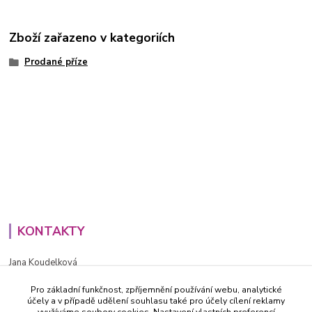
Zboží zařazeno v kategoriích
Prodané příze
KONTAKTY
Jana Koudelková
+420734186543
Pro základní funkčnost, zpříjemnění používání webu, analytické
PO - PÁ (8-16h)
účely a v případě udělení souhlasu také pro účely cílení reklamy