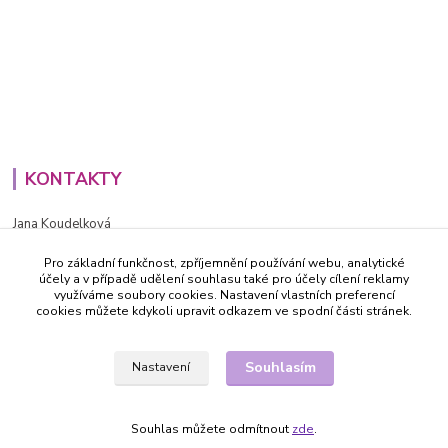
KONTAKTY
Jana Koudelková
+420734186543
Pro základní funkčnost, zpříjemnění používání webu, analytické
PO - PÁ (8-16h)
účely a v případě udělení souhlasu také pro účely cílení reklamy
využíváme soubory cookies. Nastavení vlastních preferencí
info@decida.cz
cookies můžete kdykoli upravit odkazem ve spodní části stránek.
Souhlasím
Nastavení
Souhlas můžete odmítnout
zde
.
Vytvořeno na
Eshop-rychle.cz