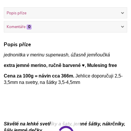
Popis příze
Komentáře
0
Popis příze
jednonitka v merinu superwash, úžasně jemňoučká
extra jemné merino, ručně barvené ♥, Mulesing free
Cena za 100g = návin cca 366m.
Jehlice doporučuji 2,5-
3,5mm na svetry, na šátky 3,5-4,5mm
Skvělé na lehké svetříky a šaty, jemné šátky, nákrčníky,
šály jemné dečky...