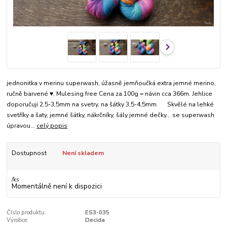
jednonitka v merinu superwash, úžasně jemňoučká extra jemné merino,
ručně barvené ♥, Mulesing free Cena za 100g = návin cca 366m. Jehlice
doporučuji 2,5-3,5mm na svetry, na šátky 3,5-4,5mm Skvělé na lehké
svetříky a šaty, jemné šátky, nákrčníky, šály jemné dečky... se superwash
úpravou...
celý popis
Dostupnost
Není skladem
/
ks
Momentálně není k dispozici
Číslo produktu:
ES3-035
Výrobce:
Decida