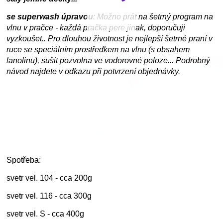
se superwash úpravou
: Možno prát na šetrný program na
vlnu v pračce - každá pračka pere jinak, doporučuji
vyzkoušet.. Pro dlouhou životnost je nejlepší šetrné praní v
ruce se speciálním prostředkem na vlnu (s obsahem
lanolinu), sušit pozvolna ve vodorovné poloze... Podrobný
návod najdete v odkazu při potvrzení objednávky.
Spotřeba:
svetr vel. 104 - cca 200g
svetr vel. 116 - cca 300g
svetr vel. S - cca 400g