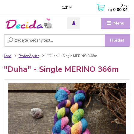
0
ks
CZK
za
0,00 Kč
Menu
Hledat
Úvod
Prodané příze
"Duha" - Single MERINO 366m
"Duha" - Single MERINO 366m