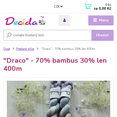
0
ks
CZK
za
0,00 Kč
Menu
Hledat
Úvod
Prodané příze
"Draco" - 70% bambus 30% len 400m
"Draco" - 70% bambus 30% len
400m