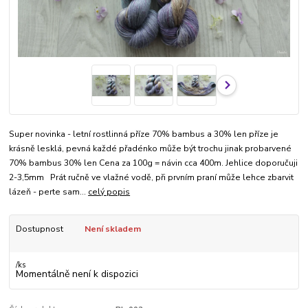
Super novinka - letní rostlinná příze 70% bambus a 30% len příze je
krásně lesklá, pevná každé přadénko může být trochu jinak probarvené
70% bambus 30% len Cena za 100g = návin cca 400m. Jehlice doporučuji
2-3,5mm Prát ručně ve vlažné vodě, při prvním praní může lehce zbarvit
lázeň - perte sam...
celý popis
Dostupnost
Není skladem
/
ks
Momentálně není k dispozici