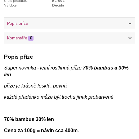
Číslo produktu:
BL-002
Výrobce:
Decida
Popis příze
Komentáře
0
Popis příze
Super novinka - letní rostlinná příze
70% bambus a 30%
len
příze je krásně lesklá, pevná
každé přadénko může být trochu jinak probarvené
70% bambus 30% len
Cena za 100g = návin cca 400m.