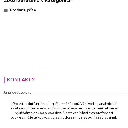
Zboží zařazeno v kategoriích
Prodané příze
KONTAKTY
Jana Koudelková
+420734186543
Pro základní funkčnost, zpříjemnění používání webu, analytické
PO - PÁ (8-16h)
účely a v případě udělení souhlasu také pro účely cílení reklamy
využíváme soubory cookies. Nastavení vlastních preferencí
info@decida.cz
cookies můžete kdykoli upravit odkazem ve spodní části stránek.