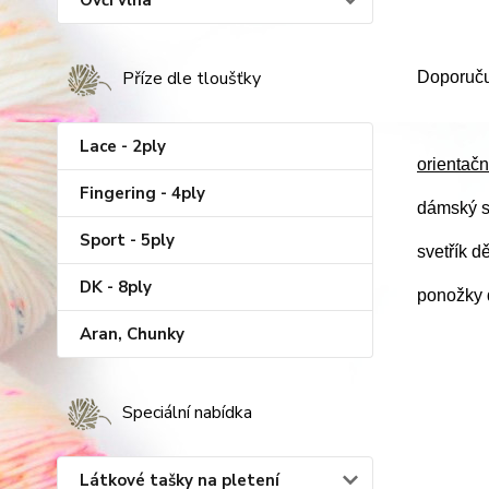
Ovčí vlna
Příze dle tloušťky
Doporučuj
Lace - 2ply
orientačn
Fingering - 4ply
dámský s
Sport - 5ply
svetřík d
DK - 8ply
ponožky d
Aran, Chunky
Speciální nabídka
Látkové tašky na pletení