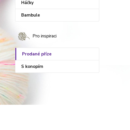
Háčky
Bambule
Pro inspiraci
Prodané příze
S konopím