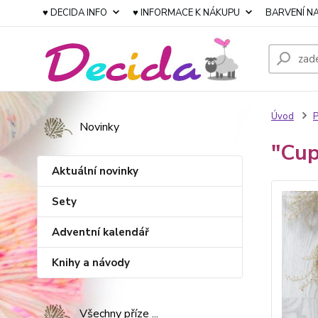
♥ DECIDA INFO
♥ INFORMACE K NÁKUPU
BARVENÍ NA
Úvod
P
Novinky
"Cup
Aktuální novinky
Sety
Adventní kalendář
Knihy a návody
Všechny příze ...