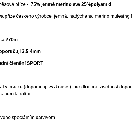
ěsová příze -
75% jemné merino sw/ 25%polyamid
á příze českého výrobce, jemná, nadýchaná, merino mulesing 
cca 270m
doporučuji 3,5-4mm
odní členění SPORT
t v pračce (doporučuji vyzkoušet), pro dlouhou životnost dopor
bsahem lanolinu
rveno speciálním barvivem