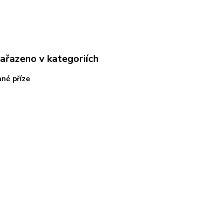
zařazeno v kategoriích
né příze