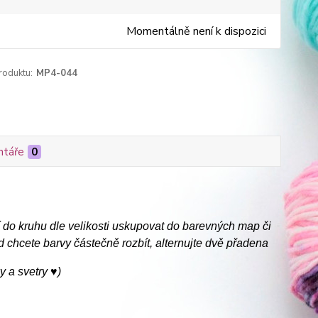
Momentálně není k dispozici
roduktu:
MP4-044
táře
0
í do kruhu dle velikosti uskupovat do barevných map či
chcete barvy částečně rozbít, alternujte dvě přadena
 a svetry ♥)