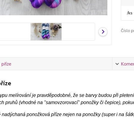
/
ks
Číslo p
 příze
Komen
říze
typu melírování je pravděpodobné, že se barvy budou při pleten
h pruhů (vhodné na "samovzorovací" ponožky či čepice), pokud 
 nadýchaná ponožková příze nejen na ponožky (super i na šátky