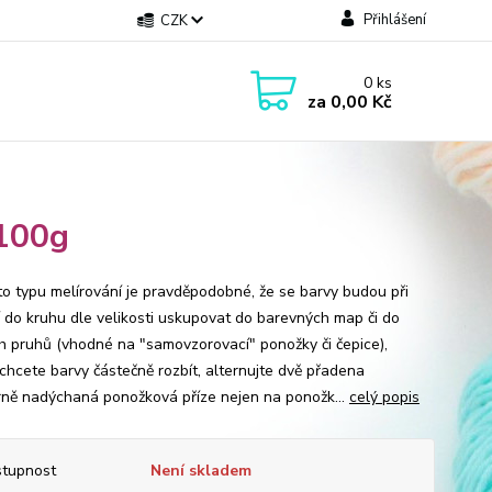
Přihlášení
CZK
0
ks
za
0,00 Kč
/100g
to typu melírování je pravděpodobné, že se barvy budou při
í do kruhu dle velikosti uskupovat do barevných map či do
h pruhů (vhodné na "samovzorovací" ponožky či čepice),
chcete barvy částečně rozbít, alternujte dvě přadena
ně nadýchaná ponožková příze nejen na ponožk...
celý popis
tupnost
Není skladem