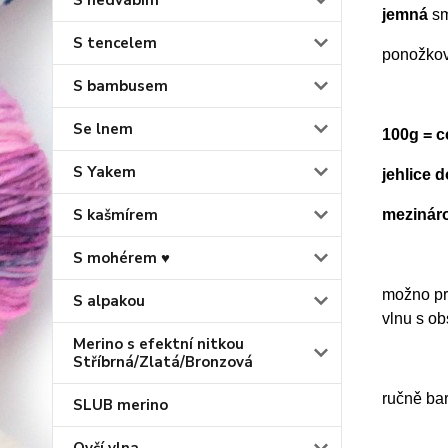
S hedvábím
jemná
sm
S tencelem
ponožkov
S bambusem
Se lnem
100g = 
S Yakem
jehlice 
S kašmírem
mezinár
S mohérem ♥
možno prá
S alpakou
vlnu s o
Merino s efektní nitkou
Stříbrná/Zlatá/Bronzová
ručně ba
SLUB merino