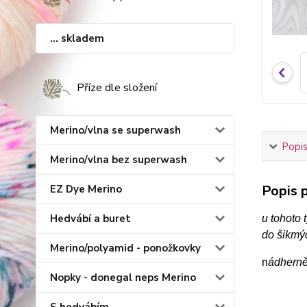
... skladem
Příze dle složení
Merino/vlna se superwash
Popis
Merino/vlna bez superwash
Popis p
EZ Dye Merino
Hedvábí a buret
u tohoto 
do šikmýc
Merino/polyamid - ponožkovky
n
ádherně
Nopky - donegal neps Merino