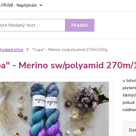
 PŘÁNÍ - Nepřijímám
Hledat
rodané příze
"Cupa" - Merino sw/polyamid 270m/100g
a" - Merino sw/polyamid 270m
u toho
pleten
šikmýc
pokud 
nádher
Dos