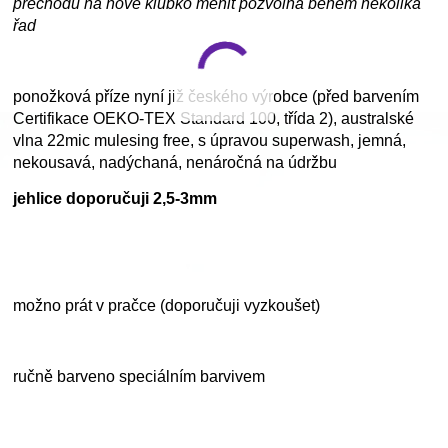
přechodu na nové klubko měnit pozvolna během několika
řad
ponožková příze nyní již českého výrobce (před barvením
Certifikace OEKO-TEX Standard 100, třída 2), australské
vlna 22mic mulesing free, s úpravou superwash, jemná,
nekousavá, nadýchaná, nenáročná na údržbu
jehlice doporučuji 2,5-3mm
možno prát v pračce (doporučuji vyzkoušet)
ručně barveno speciálním barvivem