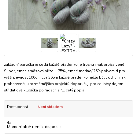
základní barvička je šedá každé přadénko je trochu jinak probarvené
Super jemná směsová příze - 75% jemné merino/ 25%polyamid pro
vyšší pevnost 100g = cca 365m každé přadénko můžu být trochu jinak
probarvené, u rozměrnějších projektů doporučuji pro celistvý dojem
střídat dvě klubíčka po řadách a "...
celý popis
Dostupnost
Není skladem
/
ks
Momentálně není k dispozici