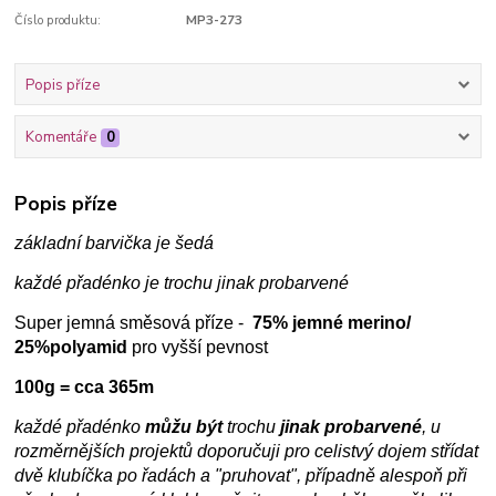
Číslo produktu:
MP3-273
Popis příze
Komentáře
0
Popis příze
základní barvička je šedá
každé přadénko je trochu jinak probarvené
Super jemná směsová příze -
75% jemné merino/
25%polyamid
pro vyšší pevnost
100g = cca 365m
každé přadénko
můžu být
trochu
jinak probarvené
, u
rozměrnějších projektů doporučuji pro celistvý dojem střídat
dvě klubíčka po řadách a "pruhovat", případně alespoň při