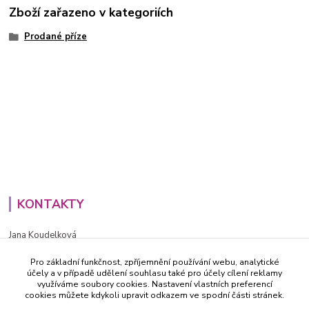
Zboží zařazeno v kategoriích
Prodané příze
KONTAKTY
Jana Koudelková
+420734186543
Pro základní funkčnost, zpříjemnění používání webu, analytické
PO - PÁ (8-16h)
účely a v případě udělení souhlasu také pro účely cílení reklamy
využíváme soubory cookies. Nastavení vlastních preferencí
info@decida.cz
cookies můžete kdykoli upravit odkazem ve spodní části stránek.