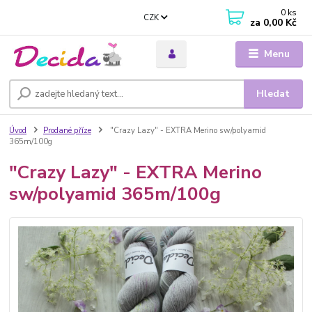
0
ks
CZK
za
0,00 Kč
Menu
Hledat
Úvod
Prodané příze
"Crazy Lazy" - EXTRA Merino sw/polyamid
365m/100g
"Crazy Lazy" - EXTRA Merino
sw/polyamid 365m/100g