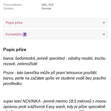
Číslo produktu:
MEL-015
Výrobce:
Decida
Popis příze
Komentáře
0
Popis příze
barva: šedomodrá, jemně speckled - odstíny modré, trochu
rezavé, zelenožluté
Pozor - tato barvička může při praní lehounce pouštět
barvu, perte na začátek spíše ve studené vodě bez pracího
prostředku
super letní NOVINKA - jemné merino 18,5 mikronů s novou
úpravou proti srážlivosti Easy wash, kdy je příze speciálně