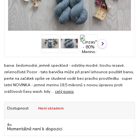
barva: šedomodrá, jemně speckled - odstíny modré, trochu rezavé,
zelenožluté Pozor - tato barvička může při praní lehounce pouštět barvu,
perte na začátek spíše ve studené vodě bez pracího prostředku super
letní NOVINKA - jemné merino 18,5 mikronů s novou úpravou proti
srážlivosti Easy wash, kdy ...
celý popis
Dostupnost
Není skladem
/
ks
Momentálně není k dispozici