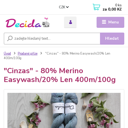
0
ks
CZK
za
0,00 Kč
Menu
Hledat
Úvod
Prodané příze
"Cinzas" - 80% Merino Easywash/20% Len
400m/100g
"Cinzas" - 80% Merino
Easywash/20% Len 400m/100g