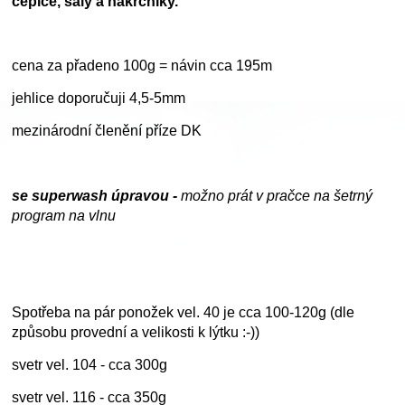
čepice, šály a nákrčníky.
cena za přadeno 100g = návin cca 195m
jehlice doporučuji 4,5-5mm
mezinárodní členění příze DK
se superwash úpravou -
možno prát v pračce na šetrný
program na vlnu
Spotřeba na pár ponožek vel. 40 je cca 100-120g (dle
způsobu provední a velikosti k lýtku :-))
svetr vel. 104 - cca 300g
svetr vel. 116 - cca 350g