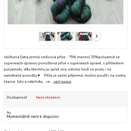
oblíbená Extra jemná směsová příze - 75% merino/ 25%polyamid se
superwash úpravou ponožková příze v superwash úpravě, s přídavkem
polyamidu, díky kterému je úplet více odolný, hodí se proto i na
namáhané ponožky ♥ Příze je velmi příjemná, možno použít i na svetry,
čepice, šály a nákrčníky. ce...
celý popis
Dostupnost
Není skladem
/
ks
Momentálně není k dispozici