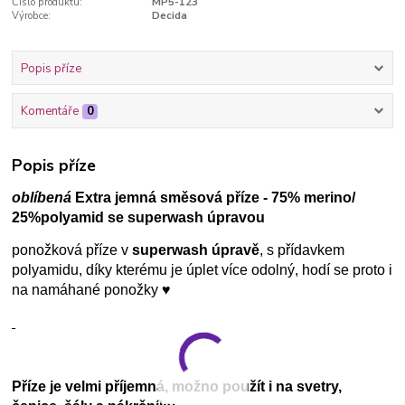
Číslo produktu:
MP5-123
Výrobce:
Decida
Popis příze
Komentáře
0
Popis příze
oblíbená
Extra jemná směsová příze - 75% merino/
25%polyamid se superwash úpravou
ponožková příze v
superwash úpravě
, s přídavkem
polyamidu, díky kterému je úplet více odolný, hodí se proto i
na namáhané ponožky ♥
Příze je velmi příjemná, možno použít i na svetry,