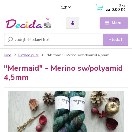
0
ks
CZK
za
0,00 Kč
Menu
Hledat
Úvod
Prodané příze
"Mermaid" - Merino sw/polyamid 4,5mm
"Mermaid" - Merino sw/polyamid
4,5mm