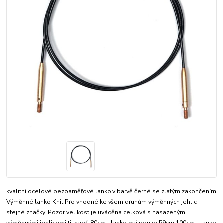
kvalitní ocelové bezpaměťové lanko v barvě černé se zlatým zakončením
Výměnné lanko Knit Pro vhodné ke všem druhům výměnných jehlic
stejné značky. Pozor velikost je uváděna celková s nasazenými
výměnnými jehlicemi tj. např. 80cm - lanko má pouze 59cm 100cm - lanko