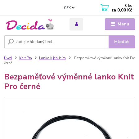
0
ks
CZK
za
0,00 Kč
Menu
Hledat
Úvod
Knit Pro
Lanka k jehlicím
Bezpaměťové výměnné lanko Knit Pro
černé
Bezpaměťové výměnné lanko Knit
Pro černé