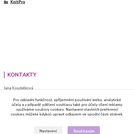
KnitPro
KONTAKTY
Jana Koudelková
+420734186543
Pro základní funkčnost, zpříjemnění používání webu, analytické
PO - PÁ (8-16h)
účely a v případě udělení souhlasu také pro účely cílení reklamy
využíváme soubory cookies. Nastavení vlastních preferencí
info@decida.cz
cookies můžete kdykoli upravit odkazem ve spodní části stránek.
Souhlasím
Nastavení