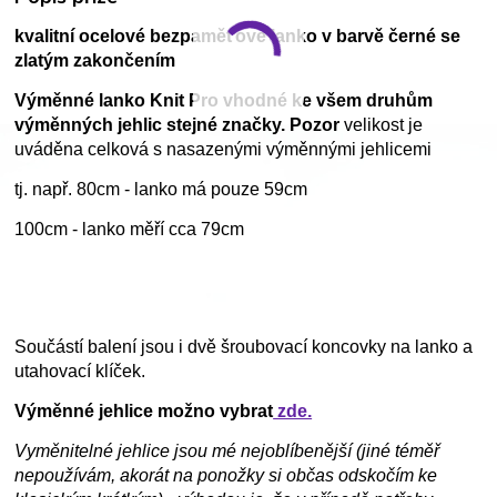
kvalitní ocelové bezpaměťové lanko v barvě černé se
zlatým zakončením
Výměnné lanko Knit Pro vhodné ke všem druhům
výměnných jehlic stejné značky. Pozor
velikost je
uváděna celková s nasazenými výměnnými jehlicemi
tj. např. 80cm - lanko má pouze 59cm
100cm - lanko měří cca 79cm
Součástí balení jsou i dvě šroubovací koncovky na lanko a
utahovací klíček.
Výměnné jehlice možno vybrat
zde.
Vyměnitelné jehlice jsou mé nejoblíbenější (jiné téměř
nepoužívám, akorát na ponožky si občas odskočím ke