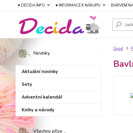
♥ DECIDA INFO
♥ INFORMACE K NÁKUPU
BARVENÍ NA
Úvod
P
Novinky
Bavl
Aktuální novinky
Sety
Adventní kalendář
Knihy a návody
Všechny příze ...