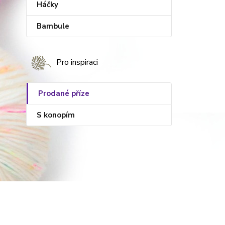
Háčky
Bambule
Pro inspiraci
Prodané příze
S konopím