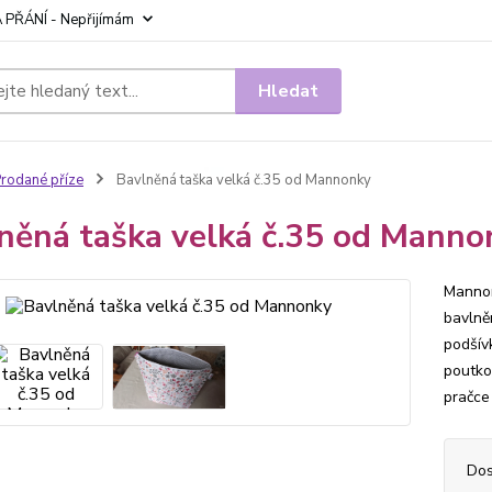
 PŘÁNÍ - Nepřijímám
Hledat
rodané příze
Bavlněná taška velká č.35 od Mannonky
něná taška velká č.35 od Manno
Mannon
bavlně
podšív
poutko 
pračce
Dos