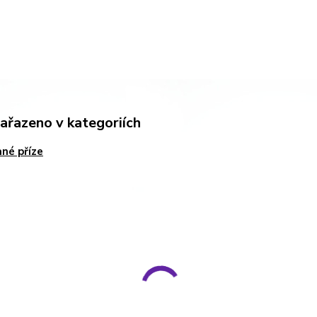
zařazeno v kategoriích
né příze