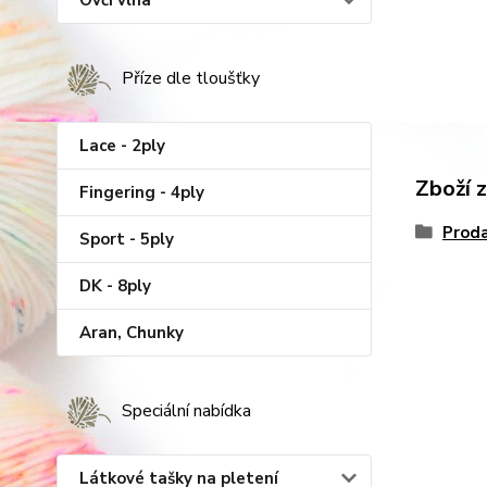
Ovčí vlna
Příze dle tloušťky
Lace - 2ply
Zboží 
Fingering - 4ply
Proda
Sport - 5ply
DK - 8ply
Aran, Chunky
Speciální nabídka
Látkové tašky na pletení