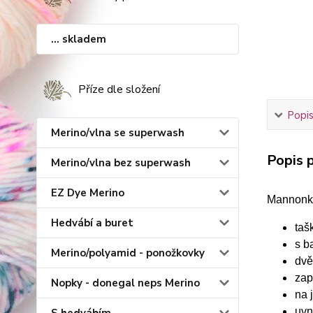
... skladem
Příze dle složení
Popis
Merino/vlna se superwash
Popis p
Merino/vlna bez superwash
EZ Dye Merino
Mannonka
Hedvábí a buret
taš
s b
Merino/polyamid - ponožkovky
dvě
zap
Nopky - donegal neps Merino
na 
uvn