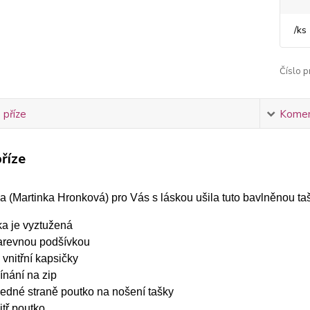
/
ks
Číslo p
 příze
Komen
říze
 (Martinka Hronková) pro Vás s láskou ušila tuto bavlněnou taš
ka je vyztužená
arevnou podšívkou
 vnitřní kapsičky
ínání na zip
jedné straně poutko na nošení tašky
itř poutko