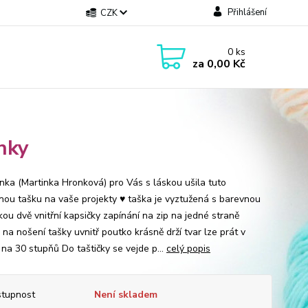
Přihlášení
CZK
0
ks
za
0,00 Kč
nky
ka (Martinka Hronková) pro Vás s láskou ušila tuto
nou tašku na vaše projekty ♥ taška je vyztužená s barevnou
kou dvě vnitřní kapsičky zapínání na zip na jedné straně
na nošení tašky uvnitř poutko krásně drží tvar lze prát v
 na 30 stupňů Do taštičky se vejde p...
celý popis
tupnost
Není skladem