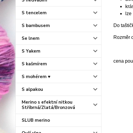
S hedvábím
krá
S tencelem
lze
S bambusem
Do tašti
Rozměr c
Se lnem
S Yakem
cena pouz
S kašmírem
S mohérem ♥
S alpakou
Merino s efektní nitkou
Stříbrná/Zlatá/Bronzová
SLUB merino