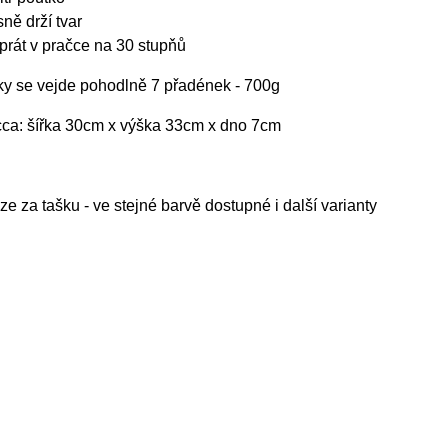
sně drží tvar
 prát v pračce na 30 stupňů
čky se vejde pohodlně 7 přadének - 700g
ca: šířka 30cm x výška 33cm x dno 7cm
e za tašku - ve stejné barvě dostupné i další varianty