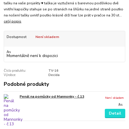
tašku na vaše projekty ♥ taška je vyztužená s barevnou podšívkou dvě
vnitřní kapsičky stahuje se po stranách na šňůrku na jedné straně poutko
na nošení tašky uvnitř poutko krásně drží tvar lze prát v pračce na 30 st...
celý popis
Dostupnost
Není skladem
/
ks
Momentálně není k dispozici
Číslo produktu:
TV-16
Výrobce:
Decida
Podobné produkty
Penál na pomůcky od Mannonky - č.13
Není skladem
/
ks
Detail