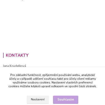
KONTAKTY
Jana Koudelková
+420734186543
Pro základní funkčnost, zpříjemnění používání webu, analytické
PO - PÁ (8-16h)
účely a v případě udělení souhlasu také pro účely cílení reklamy
využíváme soubory cookies. Nastavení vlastních preferencí
info@decida.cz
cookies můžete kdykoli upravit odkazem ve spodní části stránek.
Souhlasím
Nastavení