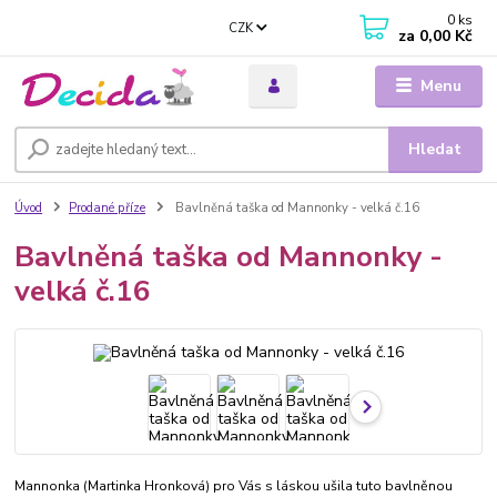
0
ks
CZK
za
0,00 Kč
Menu
Hledat
Úvod
Prodané příze
Bavlněná taška od Mannonky - velká č.16
Bavlněná taška od Mannonky -
velká č.16
Mannonka (Martinka Hronková) pro Vás s láskou ušila tuto bavlněnou