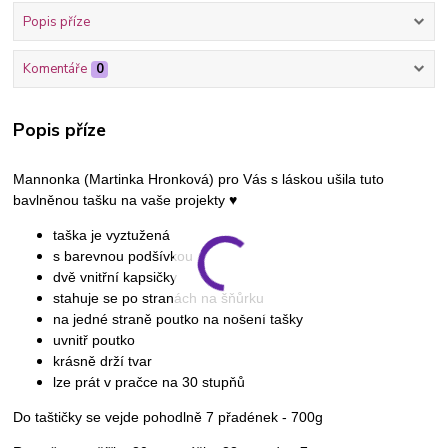
Popis příze
Komentáře
0
Popis příze
Mannonka (Martinka Hronková) pro Vás s láskou ušila tuto
bavlněnou tašku na vaše projekty ♥
taška je vyztužená
s barevnou podšívkou
dvě vnitřní kapsičky
stahuje se po stranách na šňůrku
na jedné straně poutko na nošení tašky
uvnitř poutko
krásně drží tvar
lze prát v pračce na 30 stupňů
Do taštičky se vejde pohodlně 7 přadének - 700g