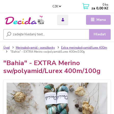
0
ks
CZK
za
0,00 Kč
Menu
Hledat
Úvod
Merino/polyamid - ponožkovky
Extra merino/polyamid/lurex 400m
"Bahia" - EXTRA Merino sw/polyamid/Lurex 400m/100g
"Bahia" - EXTRA Merino
sw/polyamid/Lurex 400m/100g