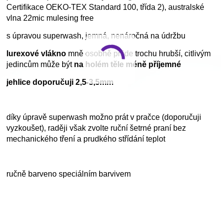
Certifikace OEKO-TEX Standard 100, třída 2), australské
vlna 22mic mulesing free
s úpravou superwash, jemná, nenáročná na údržbu
lurexové vlákno
mně osobně přijde trochu hrubší, citlivým
jedincům může být
na holém těle méně příjemné
jehlice doporučuji 2,5-3,5mm
díky úpravě superwash možno prát v pračce (doporučuji
vyzkoušet), raději však zvolte ruční šetrné praní bez
mechanického tření a prudkého střídání teplot
ručně barveno speciálním barvivem