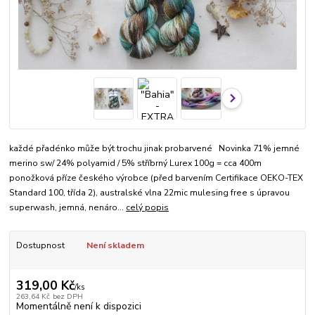
každé přadénko může být trochu jinak probarvené Novinka 71% jemné
merino sw/ 24% polyamid / 5% stříbrný Lurex 100g = cca 400m
ponožková příze českého výrobce (před barvením Certifikace OEKO-TEX
Standard 100, třída 2), australské vlna 22mic mulesing free s úpravou
superwash, jemná, nenáro...
celý popis
Dostupnost
Není skladem
319,00 Kč
/
ks
263,64 Kč
bez DPH
Momentálně není k dispozici