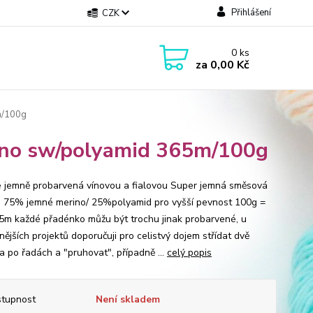
Přihlášení
CZK
0
ks
za
0,00 Kč
m/100g
ino sw/polyamid 365m/100g
je jemně probarvená vínovou a fialovou Super jemná směsová
- 75% jemné merino/ 25%polyamid pro vyšší pevnost 100g =
5m každé přadénko můžu být trochu jinak probarvené, u
ějších projektů doporučuji pro celistvý dojem střídat dvě
a po řadách a "pruhovat", případně ...
celý popis
tupnost
Není skladem