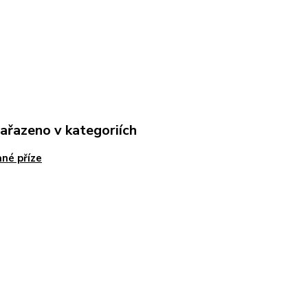
zařazeno v kategoriích
né příze