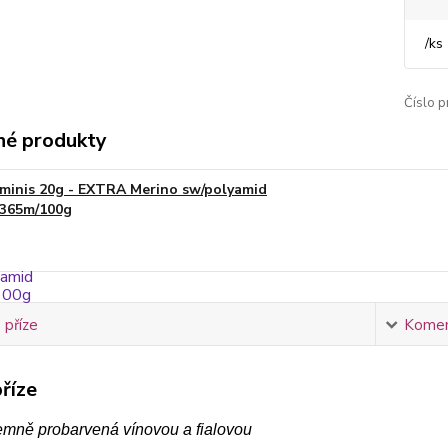
/
ks
Číslo p
é produkty
minis 20g - EXTRA Merino sw/polyamid
365m/100g
 příze
Komen
říze
jemně probarvená vínovou a fialovou