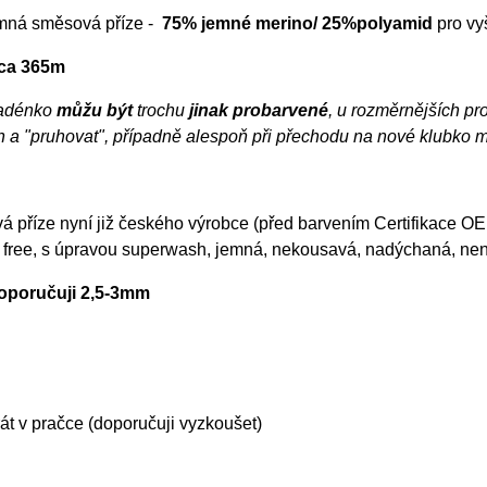
mná směsová příze -
75% jemné merino/ 25%polyamid
pro vy
cca 365m
adénko
můžu být
trochu
jinak probarvené
, u rozměrnějších pro
h a "pruhovat", případně alespoň při přechodu na nové klubko 
 příze nyní již českého výrobce (před barvením Certifikace OE
 free, s úpravou superwash, jemná, nekousavá, nadýchaná, ne
doporučuji 2,5-3mm
t v pračce (doporučuji vyzkoušet)