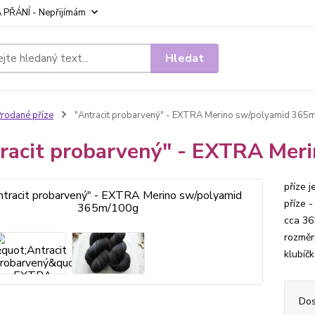
 PŘÁNÍ - Nepřijímám
Hledat
rodané příze
"Antracit probarvený" - EXTRA Merino sw/polyamid 365
racit probarvený" - EXTRA Mer
příze 
příze 
cca 36
rozměrn
klubíčk
Dos