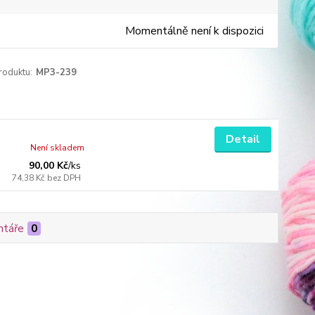
Momentálně není k dispozici
roduktu:
MP3-239
Detail
Není skladem
90,00 Kč
/
ks
74,38 Kč
bez DPH
táře
0