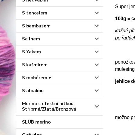
S hedvábím
Super je
S tencelem
100g = 
S bambusem
každé př
po řadác
Se lnem
S Yakem
ponožková
S kašmírem
mulesing
S mohérem ♥
jehlice 
S alpakou
Merino s efektní nitkou
Stříbrná/Zlatá/Bronzová
možno prá
SLUB merino