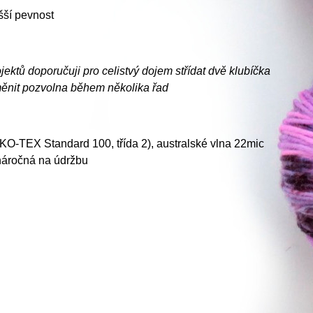
šší pevnost
jektů doporučuji pro celistvý dojem střídat dvě klubíčka
měnit pozvolna během několika řad
KO-TEX Standard 100, třída 2), australské vlna 22mic
náročná na údržbu