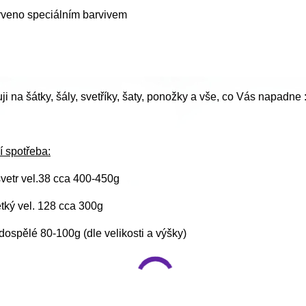
rveno speciálním barvivem
i na šátky, šály, svetříky, šaty, ponožky a vše, co Vás napadne :
í spotřeba:
vetr vel.38 cca 400-450g
ětký vel. 128 cca 300g
ospělé 80-100g (dle velikosti a výšky)