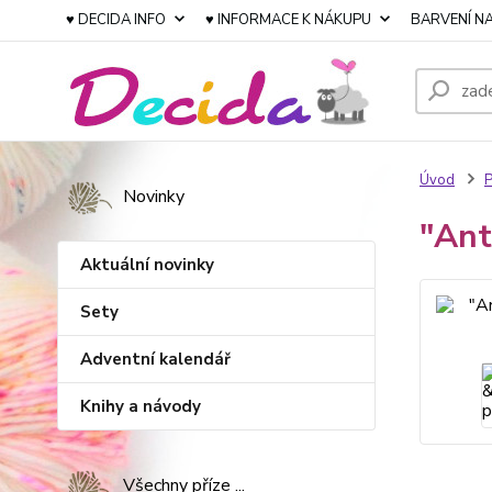
♥ DECIDA INFO
♥ INFORMACE K NÁKUPU
BARVENÍ NA
Úvod
P
Novinky
"Ant
Aktuální novinky
Sety
Adventní kalendář
Knihy a návody
Všechny příze ...