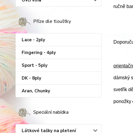
Ovčí vlna
ručně ba
Příze dle tloušťky
Lace - 2ply
Doporučuj
Fingering - 4ply
Sport - 5ply
orientačn
DK - 8ply
dámský s
svetřík d
Aran, Chunky
ponožky d
Speciální nabídka
Látkové tašky na pletení