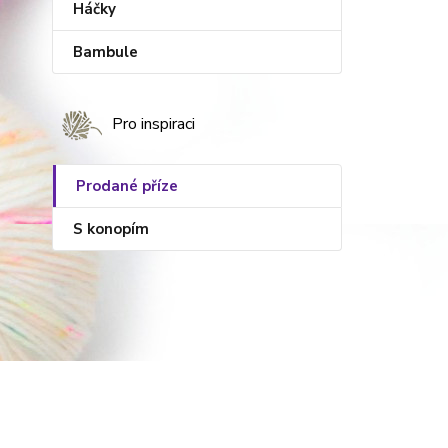
Háčky
Bambule
Pro inspiraci
Prodané příze
S konopím