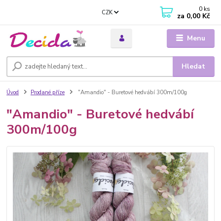
0
ks
CZK
za
0,00 Kč
Menu
Hledat
Úvod
Prodané příze
"Amandio" - Buretové hedvábí 300m/100g
"Amandio" - Buretové hedvábí
300m/100g