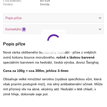
Číslo produktu:
B3-029
Výrobce:
Decida
Popis příze
Komentáře
0
Popis příze
Nová várka oblíbeného buretového hedvábí - p
říze z vnějších
ovinů kokonu bource morušového,
ručně s láskou barvené
speciálním barvivem na hedvábí, česká výroba, dovoz Šanghaj.
Cena za 100g = cca 300m, jehlice 3-4mm
Obsahuje velké množství serotinu (vydává specifickou vůni, která
však praním postupně mizí), má silný antibakteriální účinek. Může
mít příznivý vliv na akné, ekzémy atd. Hedvábí v létě chladí, v
zimě hřeje, dokonale saje pot.