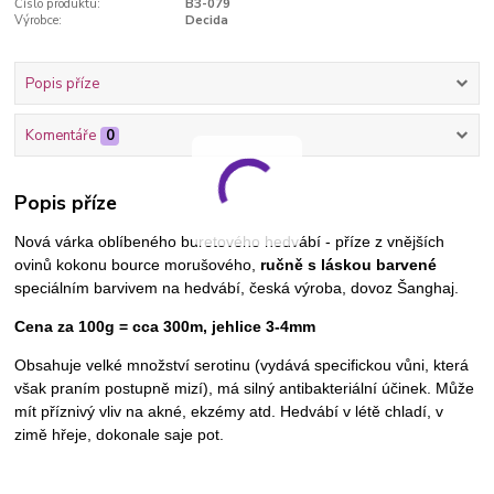
Číslo produktu:
B3-079
Výrobce:
Decida
Popis příze
Komentáře
0
Popis příze
Nová várka oblíbeného buretového hedvábí - p
říze z vnějších
ovinů kokonu bource morušového,
ručně s láskou barvené
speciálním barvivem na hedvábí, česká výroba, dovoz Šanghaj.
Cena za 100g = cca 300m, jehlice 3-4mm
Obsahuje velké množství serotinu (vydává specifickou vůni, která
však praním postupně mizí), má silný antibakteriální účinek. Může
mít příznivý vliv na akné, ekzémy atd. Hedvábí v létě chladí, v
zimě hřeje, dokonale saje pot.