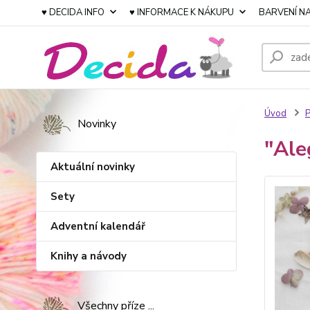
♥ DECIDA INFO
♥ INFORMACE K NÁKUPU
BARVENÍ NA
Úvod
P
Novinky
"Ale
Aktuální novinky
Sety
Adventní kalendář
Knihy a návody
Všechny příze ...