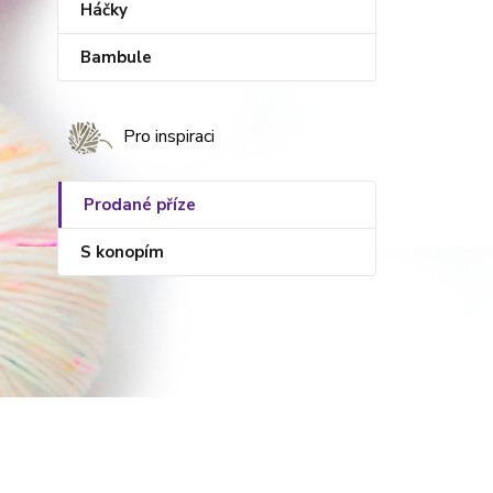
Háčky
Bambule
Pro inspiraci
Prodané příze
S konopím