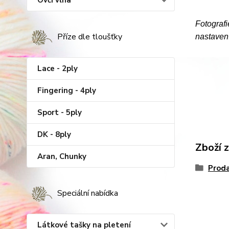
Ovčí vlna
Fotografi
Příze dle tloušťky
nastavení
Lace - 2ply
Fingering - 4ply
Sport - 5ply
DK - 8ply
Zboží 
Aran, Chunky
Proda
Speciální nabídka
Látkové tašky na pletení