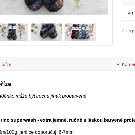
/
ks
Číslo p
 příze
Komen
říze
adénko může být trochu jinak probarvené
ino superwash - extra jemné, ručně s láskou barvené profe
6m/100g, jehlice doporučuji 6-7mm