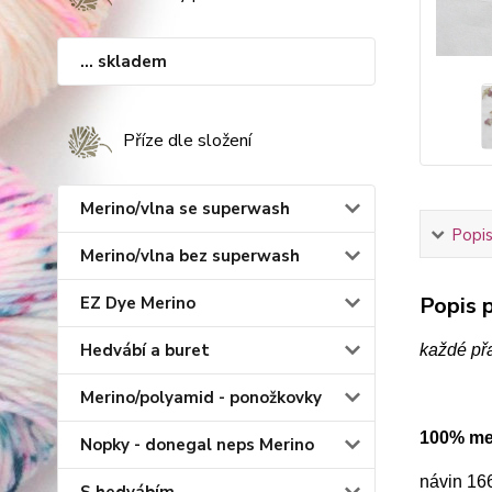
... skladem
Příze dle složení
Merino/vlna se superwash
Popis
Merino/vlna bez superwash
Popis p
EZ Dye Merino
Hedvábí a buret
každé př
Merino/polyamid - ponožkovky
100% mer
Nopky - donegal neps Merino
návin 16