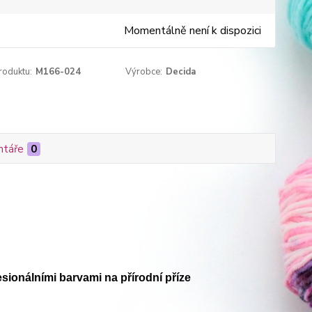
Momentálně není k dispozici
roduktu:
M166-024
Výrobce:
Decida
táře
0
sionálními barvami na přírodní příze