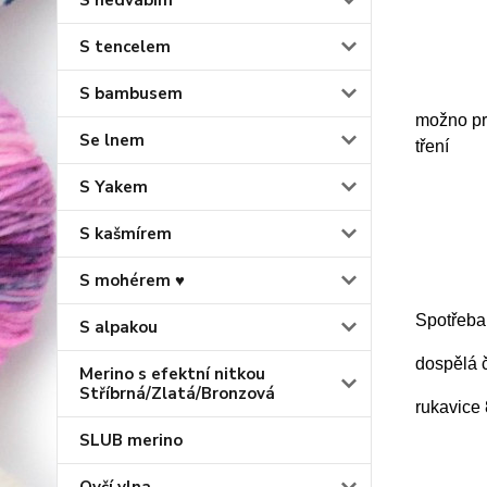
S hedvábím
S tencelem
S bambusem
možno prá
Se lnem
tření
S Yakem
S kašmírem
S mohérem ♥
Spotřeba
S alpakou
dospělá 
Merino s efektní nitkou
Stříbrná/Zlatá/Bronzová
rukavice
SLUB merino