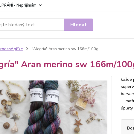
 PŘÁNÍ - Nepřijímám
Hledat
rodané příze
"Alegría" Aran merino sw 166m/100g
gría" Aran merino sw 166m/100
každé 
superw
barvam
možno 
úplety 
Dos