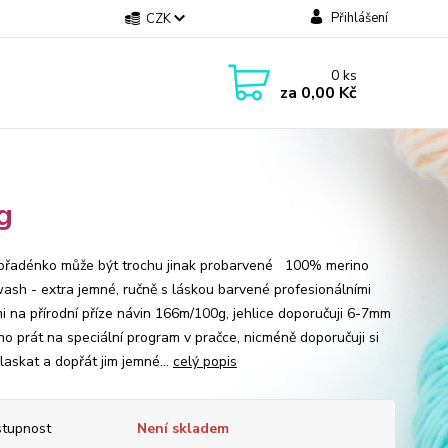
Přihlášení
CZK
0
ks
za
0,00 Kč
g
přadénko může být trochu jinak probarvené 100% merino
ash - extra jemné, ručně s láskou barvené profesionálními
i na přírodní příze návin 166m/100g, jehlice doporučuji 6-7mm
prát na speciální program v pračce, nicméně doporučuji si
laskat a dopřát jim jemné...
celý popis
tupnost
Není skladem