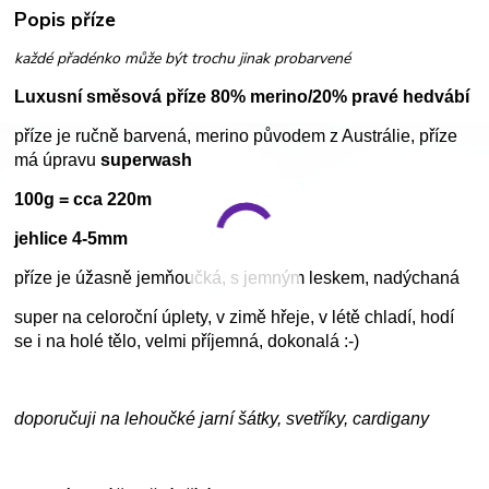
Popis příze
každé přadénko může být trochu jinak probarvené
Luxusní směsová příze 80% merino/20% pravé hedvábí
příze je ručně barvená, merino původem z Austrálie, příze
má úpravu
superwash
100g = cca 220m
jehlice 4-5mm
příze je úžasně jemňoučká, s jemným leskem, nadýchaná
super na celoroční úplety, v zimě hřeje, v létě chladí, hodí
se i na holé tělo, velmi příjemná, dokonalá :-)
doporučuji na lehoučké jarní šátky, svetříky, cardigany