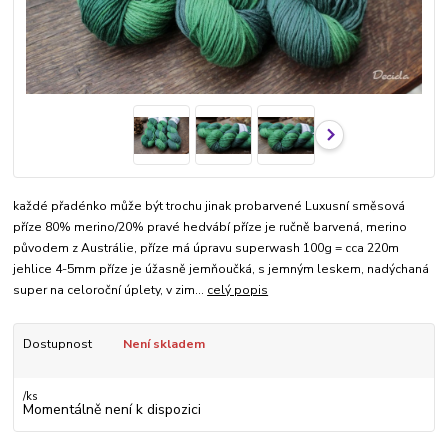
každé přadénko může být trochu jinak probarvené Luxusní směsová
příze 80% merino/20% pravé hedvábí příze je ručně barvená, merino
původem z Austrálie, příze má úpravu superwash 100g = cca 220m
jehlice 4-5mm příze je úžasně jemňoučká, s jemným leskem, nadýchaná
super na celoroční úplety, v zim...
celý popis
Dostupnost
Není skladem
/
ks
Momentálně není k dispozici