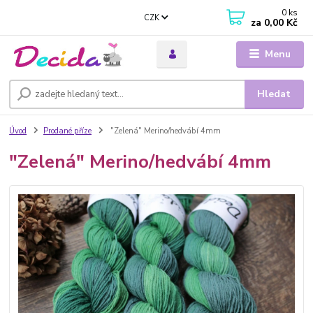
0
ks
CZK
za
0,00 Kč
Menu
Hledat
Úvod
Prodané příze
"Zelená" Merino/hedvábí 4mm
"Zelená" Merino/hedvábí 4mm