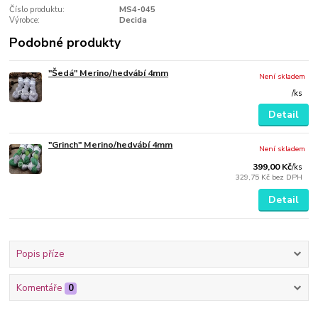
Číslo produktu:
MS4-045
Výrobce:
Decida
Podobné produkty
"Šedá" Merino/hedvábí 4mm
Není skladem
/
ks
Detail
"Grinch" Merino/hedvábí 4mm
Není skladem
399,00 Kč
/
ks
329,75 Kč
bez DPH
Detail
Popis příze
Komentáře
0