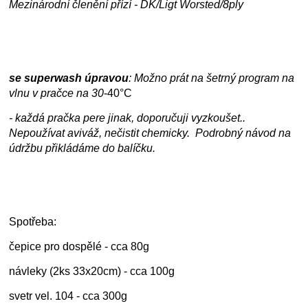
Mezinárodní členění přízí - DK/Ligt Worsted/8ply
se superwash úpravou
: Možno prát na šetrný program na
vlnu v pračce na
30
-40°C
- každá pračka pere jinak, doporučuji vyzkoušet..
Nepoužívat aviváž, nečistit chemicky. Podrobný návod na
údržbu přikládáme do balíčku.
Spotřeba:
čepice pro dospělé - cca 80g
návleky (2ks 33x20cm) - cca 100g
svetr vel. 104 - cca 300g