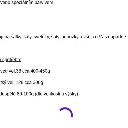
rveno speciálním barvivem
i na šátky, šály, svetříky, šaty, ponožky a vše, co Vás napadne :
í spotřeba:
vetr vel.38 cca 400-450g
ětký vel. 128 cca 300g
ospělé 80-100g (dle velikosti a výšky)