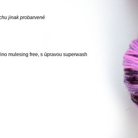
chu jinak probarvené
ino mulesing free, s úpravou superwash