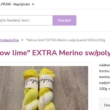
 PŘÁNÍ - Nepřijímám
Hledat
rodané příze
"Yellow lime" EXTRA Merino sw/polyamid 365m/100g
low lime" EXTRA Merino sw/po
nádher
trochu
merino
nadých
100g = 
Dos