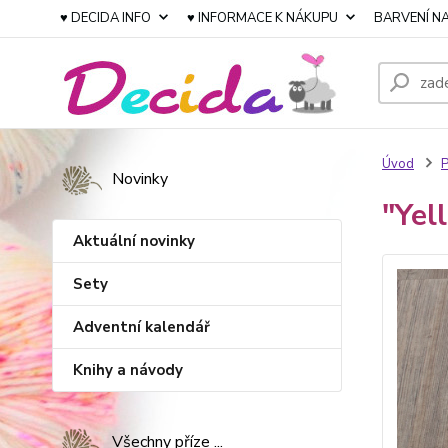
♥ DECIDA INFO
♥ INFORMACE K NÁKUPU
BARVENÍ NA
Úvod
P
Novinky
"Yel
Aktuální novinky
Sety
Adventní kalendář
Knihy a návody
Všechny příze ...