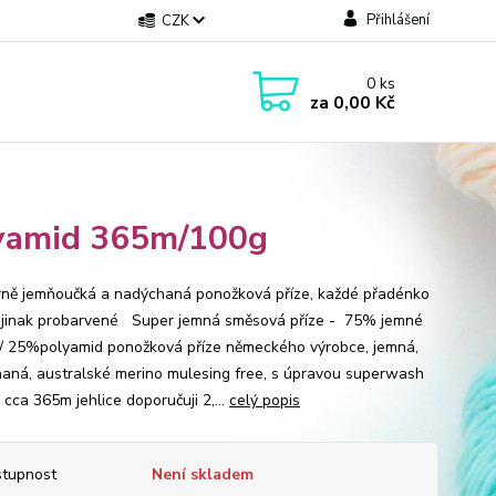
Přihlášení
CZK
0
ks
za
0,00 Kč
lyamid 365m/100g
ně jemňoučká a nadýchaná ponožková příze, každé přadénko
 jinak probarvené Super jemná směsová příze - 75% jemné
/ 25%polyamid ponožková příze německého výrobce, jemná,
aná, australské merino mulesing free, s úpravou superwash
cca 365m jehlice doporučuji 2,...
celý popis
tupnost
Není skladem