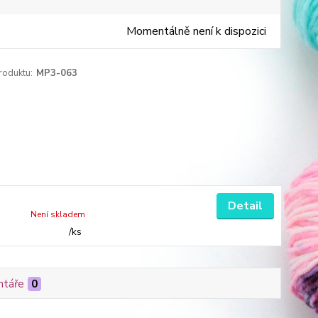
Momentálně není k dispozici
roduktu:
MP3-063
Detail
Není skladem
/
ks
táře
0