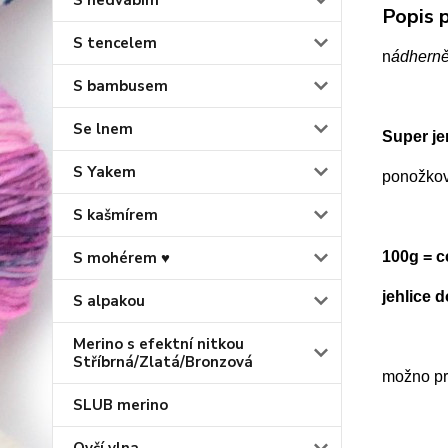
S hedvábím
Popis p
S tencelem
n
ádherně
S bambusem
Se lnem
Super j
S Yakem
ponožkov
S kašmírem
S mohérem ♥
100g = 
jehlice 
S alpakou
Merino s efektní nitkou
Stříbrná/Zlatá/Bronzová
možno prá
SLUB merino