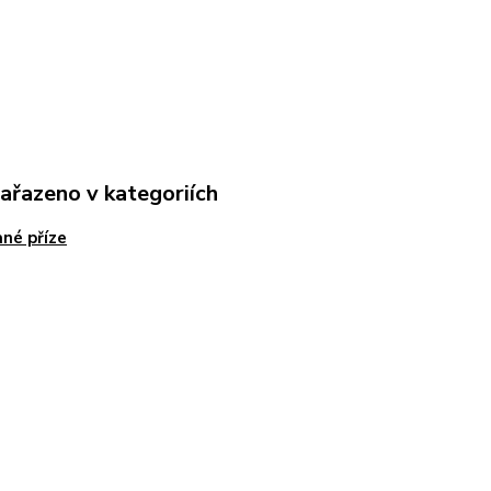
zařazeno v kategoriích
né příze