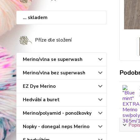
... skladem
Příze dle složení
Merino/vlna se superwash
Podobn
Merino/vlna bez superwash
EZ Dye Merino
Hedvábí a buret
Merino/polyamid - ponožkovky
Popis
Nopky - donegal neps Merino