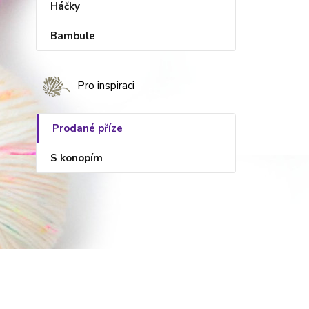
Háčky
Bambule
Pro inspiraci
Prodané příze
S konopím