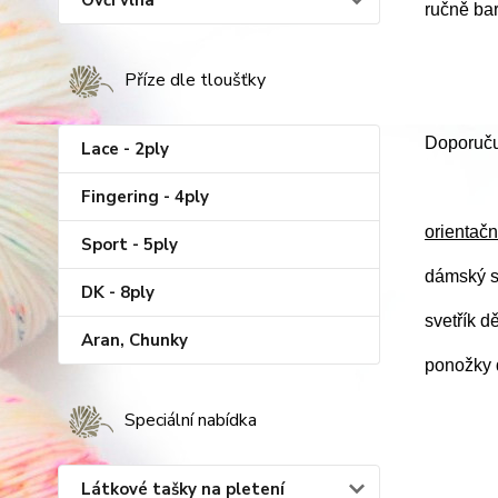
Ovčí vlna
ručně ba
Příze dle tloušťky
Doporučuj
Lace - 2ply
Fingering - 4ply
orientačn
Sport - 5ply
dámský s
DK - 8ply
svetřík d
Aran, Chunky
ponožky d
Speciální nabídka
Látkové tašky na pletení