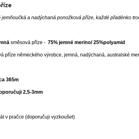
říze
 jemňoučká a nadýchaná ponožková příze, každé přadénko tro
emná
směsová příze -
75% jemné merino/ 25%polyamid
á příze německého výrobce, jemná, nadýchaná, australské mer
cca 365m
doporučuji 2,5-3mm
t v pračce (doporučuji vyzkoušet)