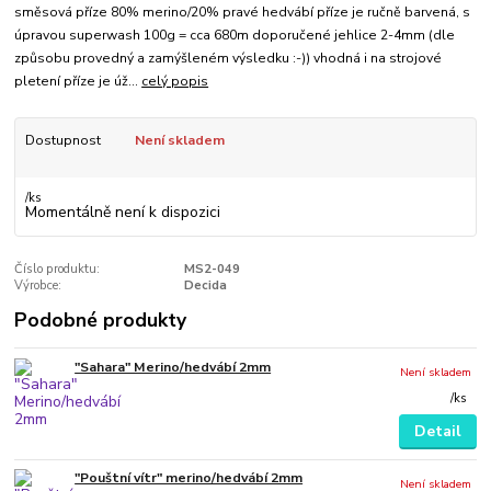
směsová příze 80% merino/20% pravé hedvábí příze je ručně barvená, s
úpravou superwash 100g = cca 680m doporučené jehlice 2-4mm (dle
způsobu provedný a zamýšleném výsledku :-)) vhodná i na strojové
pletení příze je úž...
celý popis
Dostupnost
Není skladem
/
ks
Momentálně není k dispozici
Číslo produktu:
MS2-049
Výrobce:
Decida
Podobné produkty
"Sahara" Merino/hedvábí 2mm
Není skladem
/
ks
Detail
"Pouštní vítr" merino/hedvábí 2mm
Není skladem