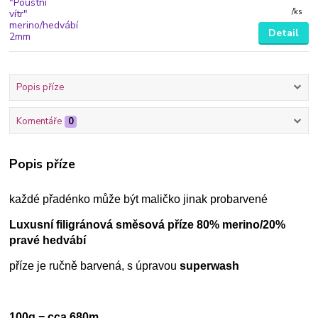
/
ks
Detail
Popis příze
Komentáře
0
Popis příze
každé přadénko může být maličko jinak probarvené
Luxusní filigránová směsová příze 80% merino/20%
pravé hedvábí
příze je ručně barvená, s úpravou
superwash
100g = cca 680m