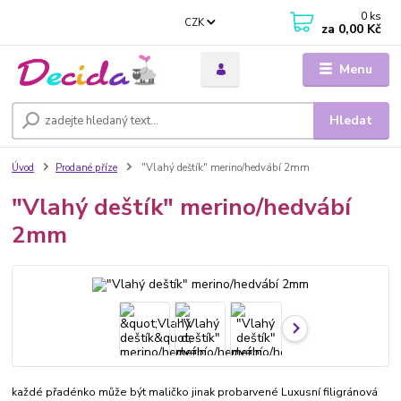
0
ks
CZK
za
0,00 Kč
Menu
Hledat
Úvod
Prodané příze
"Vlahý deštík" merino/hedvábí 2mm
"Vlahý deštík" merino/hedvábí
2mm
každé přadénko může být maličko jinak probarvené Luxusní filigránová