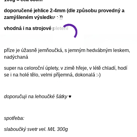
doporučené jehlice 2-4mm (dle způsobu provedný a
zamýšleném výsledku :-))
vhodná i na strojové pletení
příze je úžasně jemňoučká, s jemným hedvábným leskem,
nadýchaná
super na celoroční úplety, v zimě hřeje, v létě chladí, hodí
se i na holé tělo, velmi příjemná, dokonalá :-)
doporučuji na lehoučké šátky ♥
spotřeba:
slaboučký svetr vel. M/L 300g