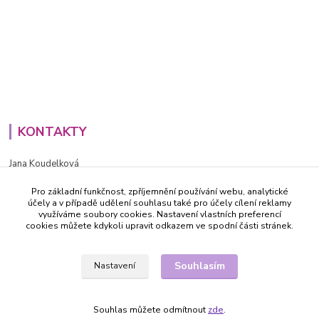
KONTAKTY
Jana Koudelková
+420734186543
Pro základní funkčnost, zpříjemnění používání webu, analytické
PO - PÁ (8-16h)
účely a v případě udělení souhlasu také pro účely cílení reklamy
využíváme soubory cookies. Nastavení vlastních preferencí
info@decida.cz
cookies můžete kdykoli upravit odkazem ve spodní části stránek.
Souhlasím
Nastavení
Souhlas můžete odmítnout
zde
.