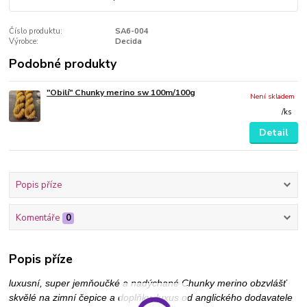
Číslo produktu:
SA6-004
Výrobce:
Decida
Podobné produkty
"Obilí" Chunky merino sw 100m/100g
Není skladem
/
ks
Detail
Popis příze
Komentáře
0
Popis příze
luxusní, super jemňoučké a nadýchané Chunky merino obzvlášť
skvělé na zimní čepice a doplňky, luxus od anglického dodavatele