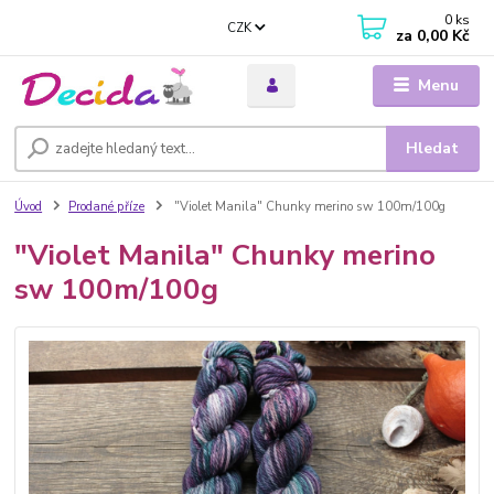
0
ks
CZK
za
0,00 Kč
Menu
Hledat
Úvod
Prodané příze
"Violet Manila" Chunky merino sw 100m/100g
"Violet Manila" Chunky merino
sw 100m/100g