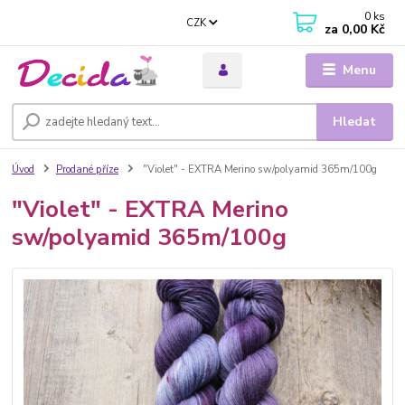
0
ks
CZK
za
0,00 Kč
Menu
Hledat
Úvod
Prodané příze
"Violet" - EXTRA Merino sw/polyamid 365m/100g
"Violet" - EXTRA Merino
sw/polyamid 365m/100g