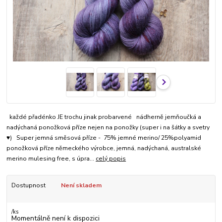
každé přadénko JE trochu jinak probarvené nádherně jemňoučká a
nadýchaná ponožková příze nejen na ponožky (super i na šátky a svetry
♥) Super jemná směsová příze - 75% jemné merino/ 25%polyamid
ponožková příze německého výrobce, jemná, nadýchaná, australské
merino mulesing free, s úpra...
celý popis
Dostupnost
Není skladem
/
ks
Momentálně není k dispozici