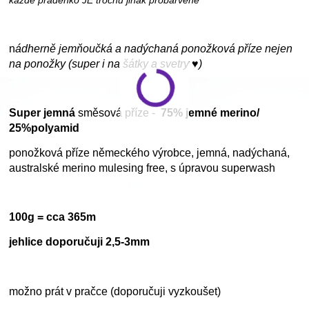
každé přadénko JE trochu jinak probarvené
n
ádherně jemňoučká a nadýchaná ponožková příze nejen
na ponožky (super i na šátky a svetry ♥)
Super jemná
směsová příze -
75% jemné merino/
25%polyamid
ponožková příze německého výrobce, jemná, nadýchaná,
australské merino mulesing free, s úpravou superwash
100g = cca 365m
jehlice doporučuji 2,5-3mm
možno prát v pračce (doporučuji vyzkoušet)