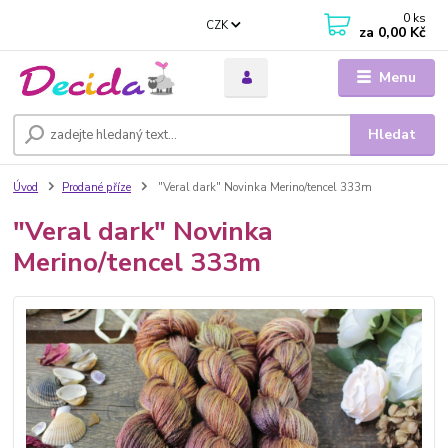
0
ks
CZK
za
0,00 Kč
Menu
Hledat
Úvod
Prodané příze
"Veral dark" Novinka Merino/tencel 333m
"Veral dark" Novinka
Merino/tencel 333m