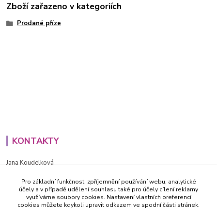
Zboží zařazeno v kategoriích
Prodané příze
KONTAKTY
Jana Koudelková
+420734186543
Pro základní funkčnost, zpříjemnění používání webu, analytické
PO - PÁ (8-16h)
účely a v případě udělení souhlasu také pro účely cílení reklamy
využíváme soubory cookies. Nastavení vlastních preferencí
info@decida.cz
cookies můžete kdykoli upravit odkazem ve spodní části stránek.