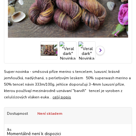
Super novinka - směsová příze merino s tencelem, luxusní, krásně
jemňoučká, nadýchaná, s perleťovým leskem 50% superwash merino a
50% tencel návin 333m/100g, jehlice doporučuji 3-4mm luxusní příze,
kterou používají mezinárodně uznávaní "barvíři" tencel je vyroben z
celulózových vláken euka...
celý popis
Dostupnost
Není skladem
/
ks
Momentálně není k dispozici