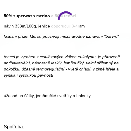
50% superwash merino a 50% tencel
návin 333m/100g, jehlice doporučuji 3-4mm
luxusní příze, kterou používají mezinárodně uznávaní "barvíři"
tencel je vyroben z celulózových vláken eukalyptu, je přirozeně
antibakteriální, nádherně lesklý, jemňoučký, velmi příjemný na
pokožku, úžasně termoregulační - v létě chladí, v zimě hřeje a
vyniká i vysoukou pevností
úžasné na šátky, jemňoučké svetříky a halenky
Spotřeba: