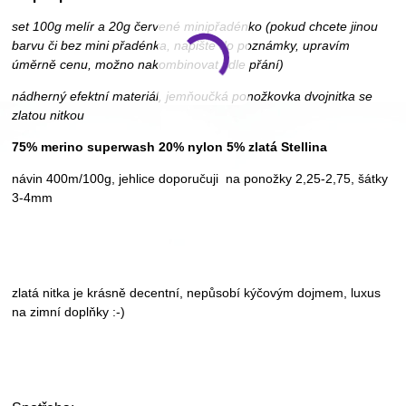
set 100g melír a 20g červené minipřadénko (pokud chcete jinou
barvu či bez mini přadénka, napište do poznámky, upravím
úměrně cenu, možno nakombinovat i dle přání)
nádherný efektní materiál, jemňoučká ponožkovka dvojnitka se
zlatou nitkou
75% merino superwash 20% nylon 5% zlatá Stellina
návin 400m/100g, jehlice doporučuji na ponožky 2,25-2,75, šátky
3-4mm
zlatá nitka je krásně decentní, nepůsobí kýčovým dojmem, luxus
na zimní doplňky :-)