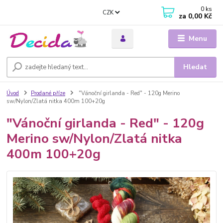
0
ks
CZK
za
0,00 Kč
Menu
Hledat
Úvod
Prodané příze
"Vánoční girlanda - Red" - 120g Merino
sw/Nylon/Zlatá nitka 400m 100+20g
"Vánoční girlanda - Red" - 120g
Merino sw/Nylon/Zlatá nitka
400m 100+20g