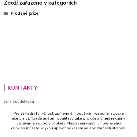
Zboží zařazeno v kategoriích
Prodané příze
KONTAKTY
Jana Koudelková
+420734186543
Pro základní funkčnost, zpříjemnění používání webu, analytické
PO - PÁ (8-16h)
účely a v případě udělení souhlasu také pro účely cílení reklamy
využíváme soubory cookies. Nastavení vlastních preferencí
info@decida.cz
cookies můžete kdykoli upravit odkazem ve spodní části stránek.