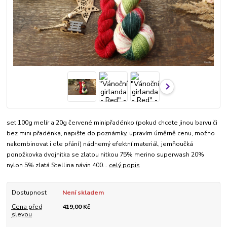
set 100g melír a 20g červené minipřadénko (pokud chcete jinou barvu či
bez mini přadénka, napište do poznámky, upravím úměrně cenu, možno
nakombinovat i dle přání) nádherný efektní materiál, jemňoučká
ponožkovka dvojnitka se zlatou nitkou 75% merino superwash 20%
nylon 5% zlatá Stellina návin 400...
celý popis
Dostupnost
Není skladem
Cena před
419,00 Kč
slevou