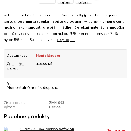
set 100g melír a 20g zelené minipřadénko 20g (pokud chcete jinou
barvu či bez mini přadénka, napište do poznámky, upravím úměrně cenu,
možno nakombinovat i dle přání) nádherný efektní materiál, jemňoučká
ponožkovka dvojnitka se zlatou nitkou 75% merino superwash 20%
nylon 5% zlatá Stellina návin ...
celý popis
Dostupnost
Není skladem
Cena před
419,00 Kč
slevou
/
ks
Momentálně není k dispozici
Číslo produktu:
ZMN-003
Výrobce:
Decida
Podobné produkty
"Fire" - ZEBRA Merino sw/nylon
Není skladem