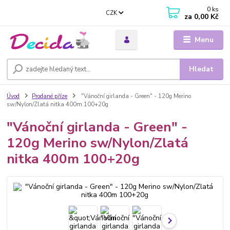
0
ks
CZK
za
0,00 Kč
Menu
Hledat
Úvod
Prodané příze
"Vánoční girlanda - Green" - 120g Merino
sw/Nylon/Zlatá nitka 400m 100+20g
"Vánoční girlanda - Green" -
120g Merino sw/Nylon/Zlatá
nitka 400m 100+20g