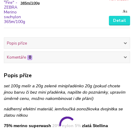
365m/100g
/
ks
Detail
Popis příze
Komentáře
0
Popis příze
set 100g melír a 20g zelené minipřadénko 20g (pokud chcete
jinou barvu či bez mini přadénka, napište do poznámky, upravím
úměrně cenu, možno nakombinovat i dle přání)
nádherný efektní materiál, jemňoučká ponožkovka dvojnitka se
zlatou nitkou
75% merino superwash 20% nylon 5% zlatá Stellina