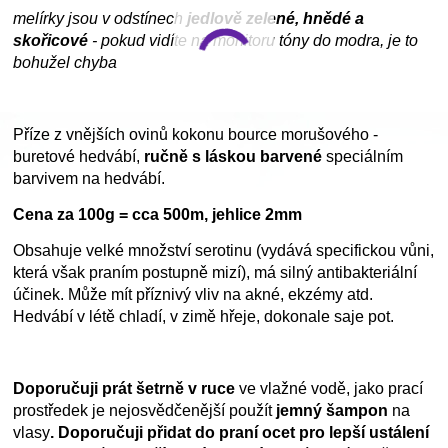
melírky jsou v odstínech
jedlově zelené, hnědé a
skořicové
- pokud vidíte na monitoru tóny do modra, je to
bohužel chyba
Příze z vnějších ovinů kokonu bource morušového -
buretové hedvábí,
ručně s láskou barvené
speciálním
barvivem na hedvábí.
Cena za 100g = cca 500m, jehlice 2mm
Obsahuje velké množství serotinu (vydává specifickou vůni,
která však praním postupně mizí), má silný antibakteriální
účinek. Může mít příznivý vliv na akné, ekzémy atd.
Hedvábí v létě chladí, v zimě hřeje, dokonale saje pot.
Doporučuji prát šetrně v ruce
ve vlažné vodě, jako prací
prostředek je nejosvědčenější použít
jemný šampon
na
vlasy
. Doporučuji přidat do praní ocet pro lepší ustálení