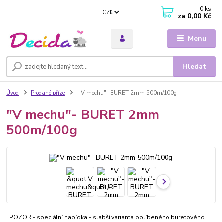
0
ks
CZK
za
0,00 Kč
Menu
Hledat
Úvod
Prodané příze
"V mechu"- BURET 2mm 500m/100g
"V mechu"- BURET 2mm
500m/100g
POZOR - speciální nabídka - slabší varianta oblíbeného buretového