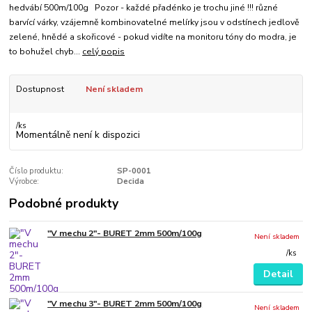
hedvábí 500m/100g Pozor - každé přadénko je trochu jiné !!! různé
barvící várky, vzájemně kombinovatelné melírky jsou v odstínech jedlově
zelené, hnědé a skořicové - pokud vidíte na monitoru tóny do modra, je
to bohužel chyb...
celý popis
Dostupnost
Není skladem
/
ks
Momentálně není k dispozici
Číslo produktu:
SP-0001
Výrobce:
Decida
Podobné produkty
"V mechu 2"- BURET 2mm 500m/100g
Není skladem
/
ks
Detail
"V mechu 3"- BURET 2mm 500m/100g
Není skladem