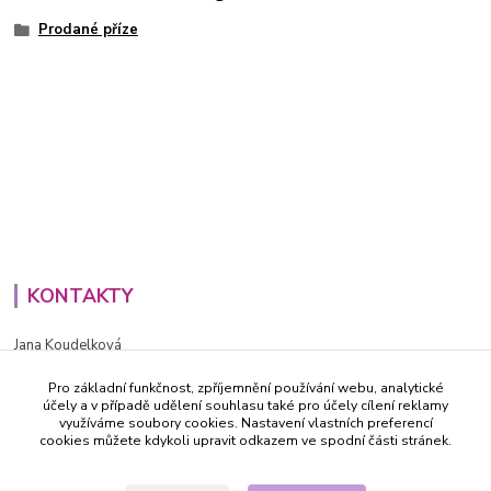
Prodané příze
KONTAKTY
Jana Koudelková
+420734186543
Pro základní funkčnost, zpříjemnění používání webu, analytické
PO - PÁ (8-16h)
účely a v případě udělení souhlasu také pro účely cílení reklamy
využíváme soubory cookies. Nastavení vlastních preferencí
info@decida.cz
cookies můžete kdykoli upravit odkazem ve spodní části stránek.