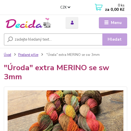
0
ks
CZK
za
0,00 Kč
Menu
Hledat
Úvod
Prodané příze
"Úroda" extra MERINO se sw 3mm
"Úroda" extra MERINO se sw
3mm