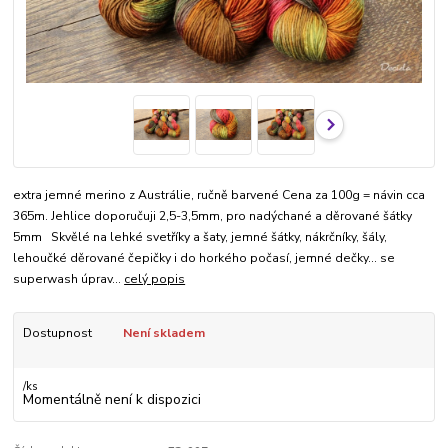
extra jemné merino z Austrálie, ručně barvené Cena za 100g = návin cca
365m. Jehlice doporučuji 2,5-3,5mm, pro nadýchané a děrované šátky
5mm Skvělé na lehké svetříky a šaty, jemné šátky, nákrčníky, šály,
lehoučké děrované čepičky i do horkého počasí, jemné dečky... se
superwash úprav...
celý popis
Dostupnost
Není skladem
/
ks
Momentálně není k dispozici