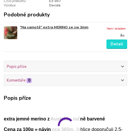
Číslo produktu:
E3-007
Výrobce:
Decida
Podobné produkty
"Na samotě" extra MERINO se sw 3mm
Není skladem
/
ks
Detail
Popis příze
Komentáře
0
Popis příze
extra jemné merino z Austrálie, ručně barvené
Cena za 100g = návin cca 365m.
Jehlice doporučuji 2,5-