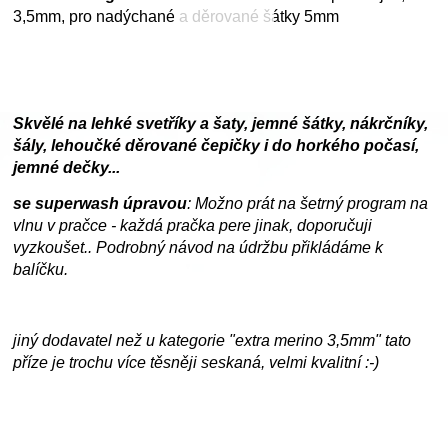
3,5mm, pro nadýchané a děrované šátky 5mm
Skvělé na lehké svetříky a šaty, jemné šátky, nákrčníky,
šály, lehoučké děrované čepičky i do horkého počasí,
jemné dečky...
se superwash úpravou
: Možno prát na šetrný program na
vlnu v pračce - každá pračka pere jinak, doporučuji
vyzkoušet.. Podrobný návod na údržbu přikládáme k
balíčku.
jiný dodavatel než u kategorie "extra merino 3,5mm" tato
příze je trochu více těsněji seskaná, velmi kvalitní :-)