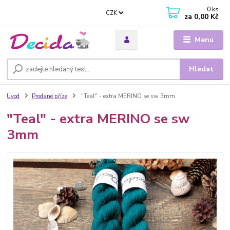
0
ks
CZK
za
0,00 Kč
Menu
Hledat
Úvod
Prodané příze
"Teal" - extra MERINO se sw 3mm
"Teal" - extra MERINO se sw
3mm