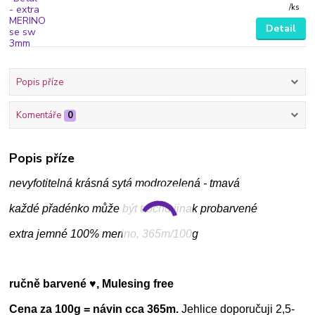
/
ks
Detail
Popis příze
Komentáře
0
Popis příze
nevyfotitelná krásná sytá modrozelená - tmavá
každé přadénko může být trochu jinak probarvené
extra jemné 100% merino, 365m/100g
ručně barvené ♥, Mulesing free
Cena za 100g = návin cca 365m.
Jehlice doporučuji 2,5-