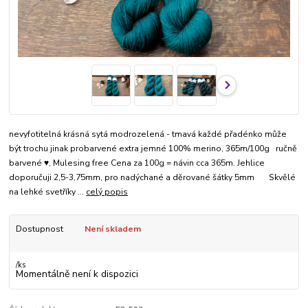
nevyfotitelná krásná sytá modrozelená - tmavá každé přadénko může
být trochu jinak probarvené extra jemné 100% merino, 365m/100g ručně
barvené ♥, Mulesing free Cena za 100g = návin cca 365m. Jehlice
doporučuji 2,5-3,75mm, pro nadýchané a děrované šátky 5mm Skvělé
na lehké svetříky ...
celý popis
Dostupnost
Není skladem
/
ks
Momentálně není k dispozici