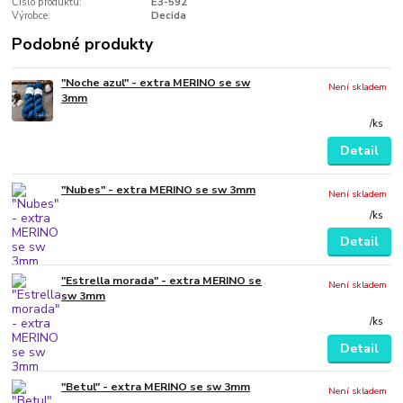
Číslo produktu:
E3-592
Výrobce:
Decida
Podobné produkty
"Noche azul" - extra MERINO se sw
Není skladem
3mm
/
ks
Detail
"Nubes" - extra MERINO se sw 3mm
Není skladem
/
ks
Detail
"Estrella morada" - extra MERINO se
Není skladem
sw 3mm
/
ks
Detail
"Betul" - extra MERINO se sw 3mm
Není skladem