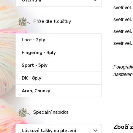
Ovčí vlna
svetr vel
svetr vel
Příze dle tloušťky
svetr vel
Lace - 2ply
svetr vel
Fingering - 4ply
Sport - 5ply
Fotografi
nastaven
DK - 8ply
Aran, Chunky
Speciální nabídka
Zboží 
Látkové tašky na pletení