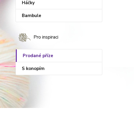
Háčky
Bambule
Pro inspiraci
Prodané příze
S konopím