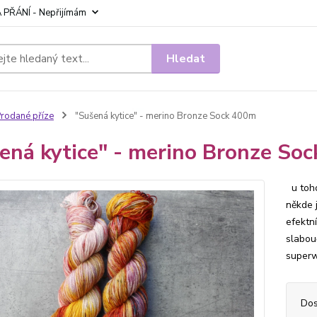
 PŘÁNÍ - Nepřijímám
Hledat
rodané příze
"Sušená kytice" - merino Bronze Sock 400m
ená kytice" - merino Bronze So
u toho
někde 
efektn
slabou
superw
Dos