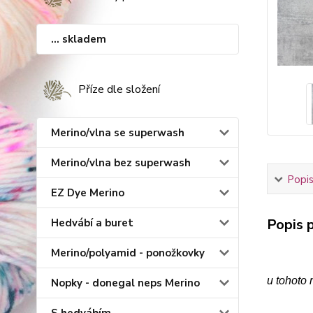
... skladem
Příze dle složení
Merino/vlna se superwash
Merino/vlna bez superwash
Popis
EZ Dye Merino
Popis p
Hedvábí a buret
Merino/polyamid - ponožkovky
u tohoto 
Nopky - donegal neps Merino