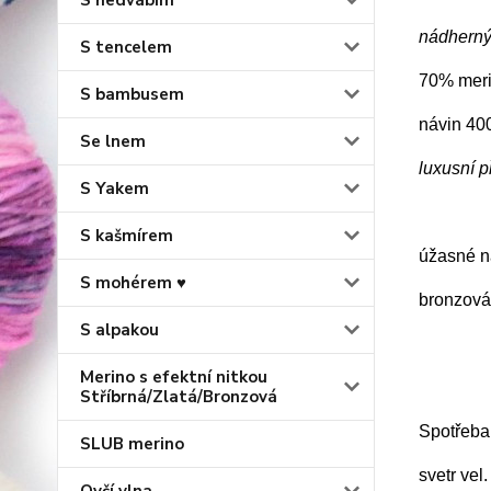
S hedvábím
nádherný 
S tencelem
70% meri
S bambusem
návin 40
Se lnem
luxusní p
S Yakem
S kašmírem
úžasné na
S mohérem ♥
bronzová 
S alpakou
Merino s efektní nitkou
Stříbrná/Zlatá/Bronzová
Spotřeba
SLUB merino
svetr vel