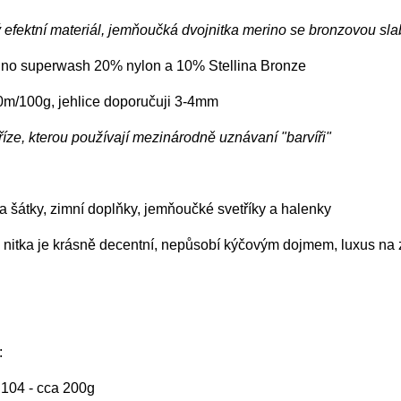
efektní materiál, jemňoučká dvojnitka merino se bronzovou sla
no superwash 20% nylon a 10% Stellina Bronze
0m/100g, jehlice doporučuji 3-4mm
říze, kterou používají mezinárodně uznávaní "barvíři"
 šátky, zimní doplňky, jemňoučké svetříky a halenky
nitka je krásně decentní, nepůsobí kýčovým dojmem, luxus na z
:
. 104 - cca 200g