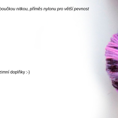
boučkou nitkou, příměs nylonu pro větší pevnost
imní doplňky :-)