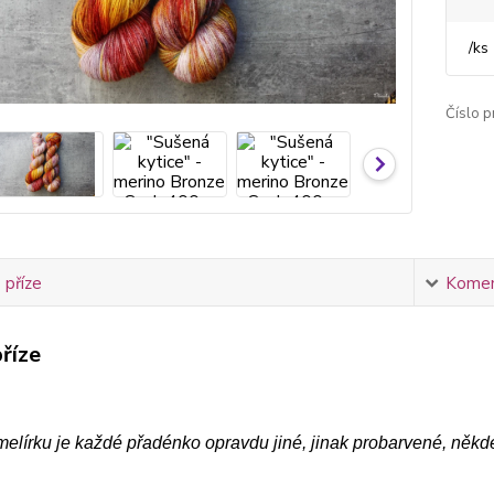
/
ks
Číslo p
 příze
Komen
říze
melírku je každé přadénko opravdu jiné, jinak probarvené, někd