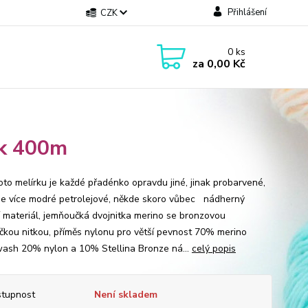
Přihlášení
CZK
0
ks
za
0,00 Kč
ck 400m
to melírku je každé přadénko opravdu jiné, jinak probarvené,
je více modré petrolejové, někde skoro vůbec nádherný
í materiál, jemňoučká dvojnitka merino se bronzovou
čkou nitkou, příměs nylonu pro větší pevnost 70% merino
ash 20% nylon a 10% Stellina Bronze ná...
celý popis
tupnost
Není skladem