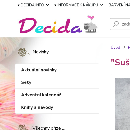
♥ DECIDA INFO
♥ INFORMACE K NÁKUPU
BARVENÍ NA
Úvod
P
Novinky
"Suš
Aktuální novinky
Sety
Adventní kalendář
Knihy a návody
Všechny příze ...