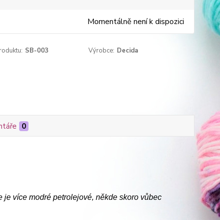
Momentálně není k dispozici
roduktu:
SB-003
Výrobce:
Decida
táře
0
e je více modré petrolejové, někde skoro vůbec